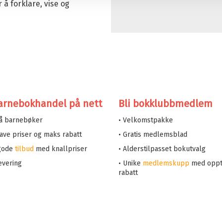
 å forklare, vise og
arnebokhandel på nett
Bli bokklubbmedlem
på barnebøker
• Velkomstpakke
 lave priser og maks rabatt
• Gratis medlemsblad
 gode
tilbud
med knallpriser
• Alderstilpasset bokutvalg
evering
• Unike
medlemskupp
med oppt
rabatt