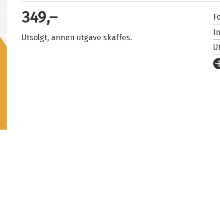
349,–
Fo
I
Utsolgt, annen utgave skaffes.
U
Fo
S
I
An
L
F
N
K