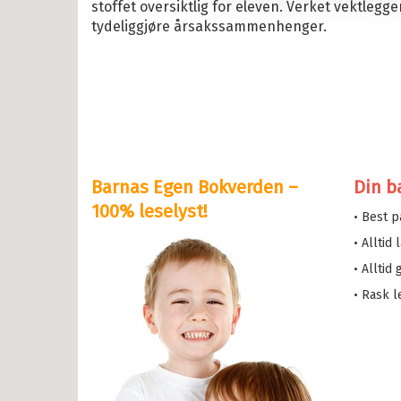
stoffet oversiktlig for eleven. Verket vektlegger
tydeliggjøre årsakssammenhenger.
il Bokserier
e og Helium
eskolen
y Potter
Barnas Egen Bokverden –
Din b
serne
100% leselyst!
• Best 
løve
• Alltid
etten
• Alltid
a i trehuset
• Rask l
 magiske mamma
eMaja
sen min