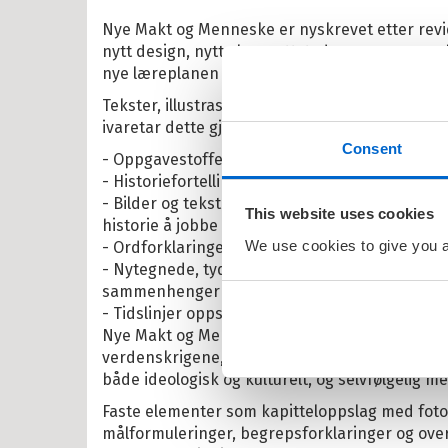
Nye Makt og Menneske er nyskrevet etter revi
ten og Petra
nytt design, nytt elev-nettsted, og mange nye b
rt Åberg
nye læreplanen vektlegger eleven som utforsk
ein Sabeltann
Tekster, illustrasjoner og oppgaver i
Nye Makt 
ivaretar dette gjennom:
nnmann Sam
Consent
- Oppgavestoffet krever en utforsker
bjørn Egner
- Historiefortellinger og fagtekster støtter h
- Bilder og tekster som kilder for eleven gir 
id Lindgren
This website uses cookies
historie å jobbe med
We use cookies to give you a 
- Ordforklaringer og begrepsforklaringer i ma
ma Mø
- Nytegnede, tydelige kart knyttet til tekstene, 
nehagevenner
sammenhenger
- Tidslinjer oppsummerer hvert kapittel og gir
ten
Nye Makt og Menneske Historie 9 omhandler i 
erheksa
verdenskrigene, og tiden mellom de to krigene
både ideologisk og kulturelt, og selvfølgelig m
en og Katten
Faste elementer som kapitteloppslag med foto
lle >
målformuleringer, begrepsforklaringer og ov