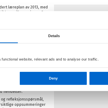
dert læreplan av 2013, med
ilder og illustrasjoner. Den
er.
og Menneske
Historie
Details
verandre og skaper helhet
«utforskeren» en levende
functional website, relevant ads and to analyse our traffic.
rg fremmer forståelse
hjelper eleven til å forstå
 eleven god oversikt
Deny
hovedsak de to store
. Mellomkrigstiden belyses
ed hendelser.
 og refleksjonsspørsmål,
ersiktlige oppsummeringer