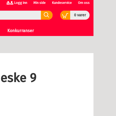
Logg inn
Min side
Kundeservice
Om oss
0
varer
Konkurranser
eske 9