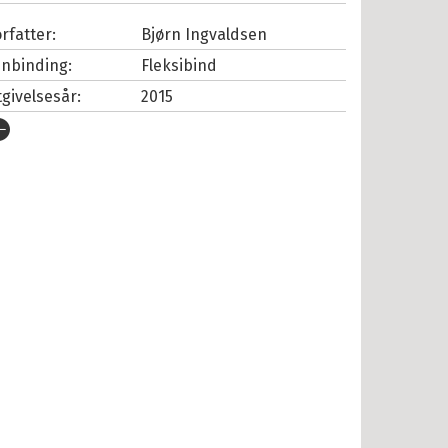
rfatter:
Bjørn Ingvaldsen
nnbinding:
Fleksibind
tgivelsesår:
2015
rlag:
Cappelen Damm
pråk:
Bokmål
SBN/EAN:
9788202450229
tall sider:
216
æreplan:
Kunnskapsløftet
ag:
Samfunnsfag
ivå:
9. trinn
omponent:
Grunnbok