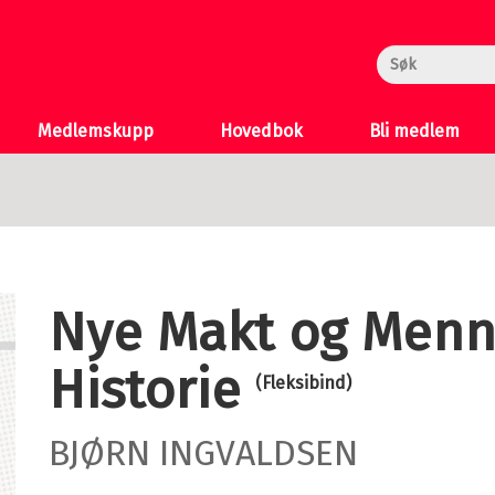
rheksa
n og Katten
 >
Medlemskupp
Hovedbok
Bli medlem
Nye Makt og Menn
Historie
(Fleksibind)
BJØRN INGVALDSEN