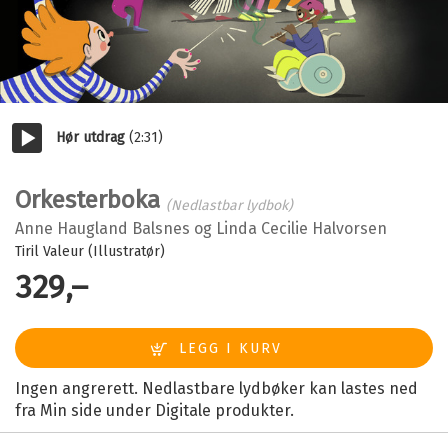
Hør utdrag
(2:31)
Start/pause
Orkesterboka
(Nedlastbar lydbok)
Anne Haugland Balsnes
og
Linda Cecilie Halvorsen
Tiril Valeur (Illustratør)
329,–
Ingen angrerett. Nedlastbare lydbøker kan lastes ned
fra Min side under Digitale produkter.