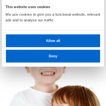
er like viktige, og i denne lydboka skal du få høre mer
• Alderstilpasset bokutvalg
om hva de ulike bidragsyterne gjør.
This website uses cookies
• Unike
medlemskupp
med opptil 80 % rabatt
We use cookies to give you a functional website, relevant
ads and to analyse our traffic.
Allow all
Deny