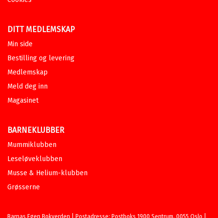
DITT MEDLEMSKAP
Min side
Bestilling og levering
Medlemskap
Meld deg inn
Magasinet
BARNEKLUBBER
Mummiklubben
Leseløveklubben
Musse & Helium-klubben
Grøsserne
Barnas Egen Bokverden | Postadresse: Postboks 1900 Sentrum, 0055 Oslo |