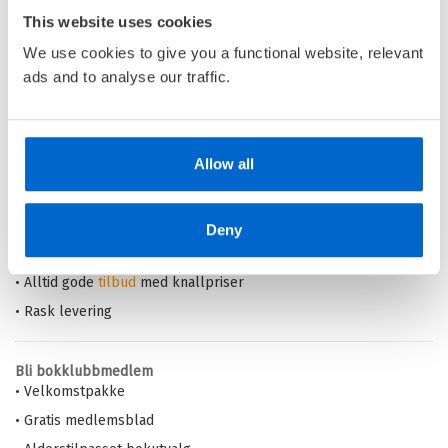
This website uses cookies
Innbundet
We use cookies to give you a functional website, relevant
Kjøp
Pris
379,–
ads and to analyse our traffic.
Barnas Egen Bokverden – 100% leselyst!
Allow all
Din barnebokhandel på nett
• Best på barnebøker
Deny
• Alltid lave priser og maks rabatt
• Alltid gode
tilbud
med knallpriser
• Rask levering
Bli bokklubbmedlem
• Velkomstpakke
• Gratis medlemsblad