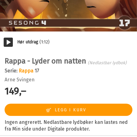
Hør utdrag
(1:12)
Start/pause
Rappa - Lyder om natten
(Nedlastbar lydbok)
Serie:
Rappa
17
Arne Svingen
149,–
Ingen angrerett. Nedlastbare lydbøker kan lastes ned
fra Min side under Digitale produkter.