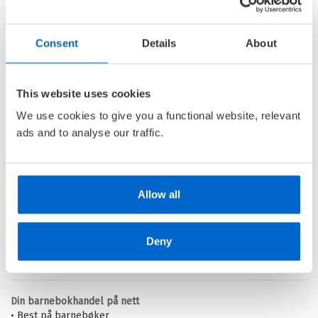
Consent
Details
About
Rekordskolen 3:
Konkurransen mot
toppskolen!
This website uses cookies
REKORDSKOLEN /
KATARINA
We use cookies to give you a functional website, relevant
EKSTEDT
OG
ANNA WINBERG
ads and to analyse our traffic.
Ebok
Allow all
Pris
179,–
Deny
Barnas Egen Bokverden – 100% leselyst!
Din barnebokhandel på nett
• Best på barnebøker