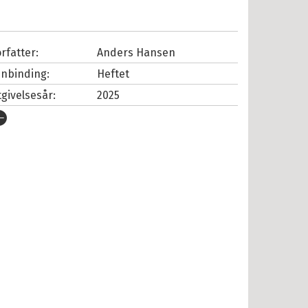
rfatter:
Anders Hansen
nnbinding:
Heftet
tgivelsesår:
2025
rlag:
Cappelen Damm
pråk:
Bokmål
SBN/EAN:
9788202867751
tall sider:
192
iginaltittel:
Skärmhjärnan
versatt av:
Bjarkøy, Jonas