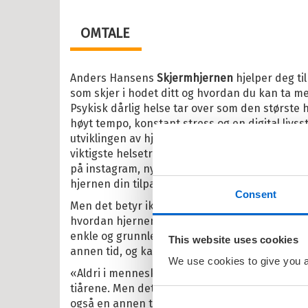
OMTALE
il Barnas favoritter
Anders Hansens
Skjermhjernen
hjelper deg til
kene Bruse
som skjer i hodet ditt og hvordan du kan ta me
Psykisk dårlig helse tar over som den største he
osbananas
høyt tempo, konstant stress og en digital livss
itrollet
utviklingen av hjernen vår og mental dårlig he
viktigste helsetrusselen i vår tid. Uansett hvor
en
på instagram, nyhetene på mobilen eller filmer
larna
hjernen din tilpasset dette tempoet samfunnet
Consent
Men det betyr ikke at vi er maktesløse - med 
ten og Petra
hvordan hjernen fungerer, innser vi snart at 
rt Åberg
enkle og grunnleggende ting. Den menneskelige
This website uses cookies
annen tid, og kanskje vi burde vise det litt me
ein Sabeltann
We use cookies to give you a 
«Aldri i menneskehetens historie har vi endret
nnmann Sam
tiårene. Men det er ikke bare våre digitale van
også en annen type stress enn vi gjorde tidlige
bjørn Egner