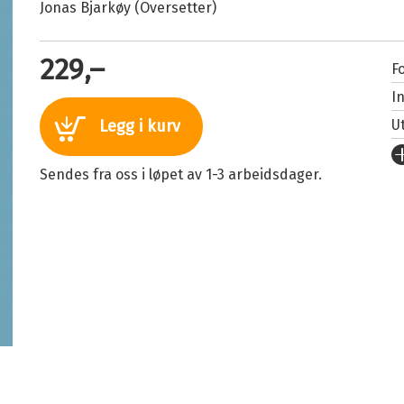
Jonas Bjarkøy (Oversetter)
229,–
Fo
I
U
Legg i kurv
Fo
Sendes fra oss i løpet av 1-3 arbeidsdager.
S
I
An
Or
O