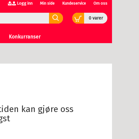
Logg inn
Min side
Kundeservice
Om oss
0
varer
Konkurranser
gst