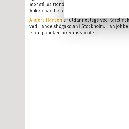
mer stillesittende. Alt dette betyr at hjernen 
id Lindgren
boken handler om konsekvensene den har for
Anders Hansen
er utdannet lege ved Karolinsk
ma Mø
ved Handelshögskolan i Stockholm. Han jobber 
nehagevenner
er en populær foredragsholder.
ten
erheksa
en og Katten
lle >
il Bokserier
e og Helium
eskolen
y Potter