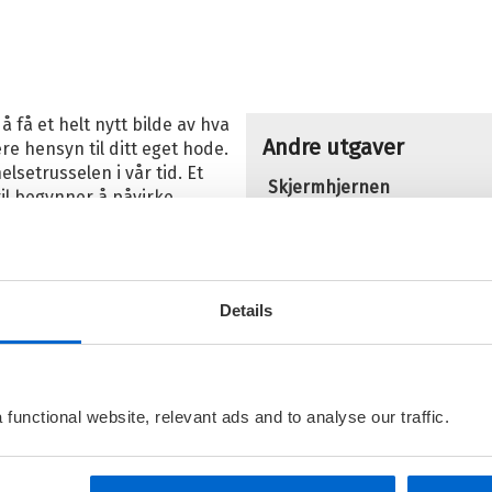
 å få et helt nytt bilde av hva
Andre utgaver
re hensyn til ditt eget hode.
lsetrusselen i vår tid. Et
Skjermhjernen
til begynner å påvirke
lse tar over som den
Bokmål
Innbundet
 mye du liker å se på bilder
Skjermhjernen
 og TV-serier, er ikke
Bokmål
Ebok
 i dag har.
Details
Skjermhjernen
litt mer kunnskap om
det egentlig handler om
Bokmål
Nedlastbar 
 hjernen er skapt i en helt
r hensyn.
Flere bøker av Anders
functional website, relevant ads and to analyse our traffic.
 oss så raskt som de siste
B
er vi har endret. Vi opplever
s
re. Vi sover mindre og er