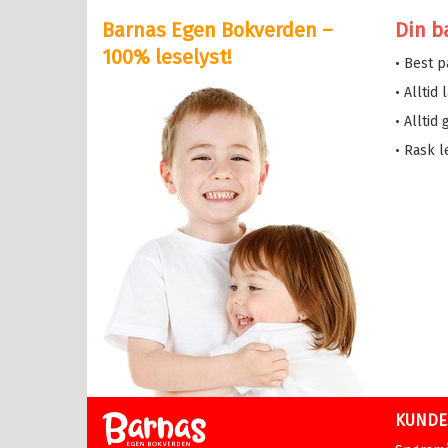
Barnas Egen Bokverden –
Din b
serne
100% leselyst!
• Best 
løve
• Alltid
etten
• Alltid
a i trehuset
• Rask l
 magiske mamma
eMaja
sen min
lle >
il Ungdomsbøker
abøker
KUNDE
asy