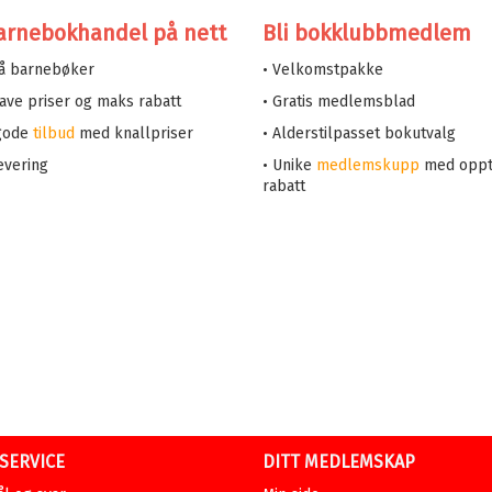
arnebokhandel på nett
Bli bokklubbmedlem
på barnebøker
• Velkomstpakke
 lave priser og maks rabatt
• Gratis medlemsblad
 gode
tilbud
med knallpriser
• Alderstilpasset bokutvalg
evering
• Unike
medlemskupp
med oppt
rabatt
SERVICE
DITT MEDLEMSKAP