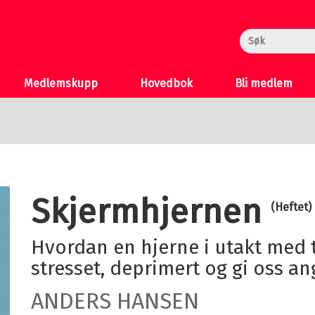
rheksa
n og Katten
 >
Medlemskupp
Hovedbok
Bli medlem
Skjermhjernen
(Heftet)
Hvordan en hjerne i utakt med tiden kan gjøre oss
stresset, deprimert og gi oss an
ANDERS HANSEN