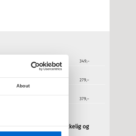
2020
349,–
2020
279,–
About
lydbok
2020
379,–
 Hansen:
li hjernesterk - Tren deg lykkelig og
mart