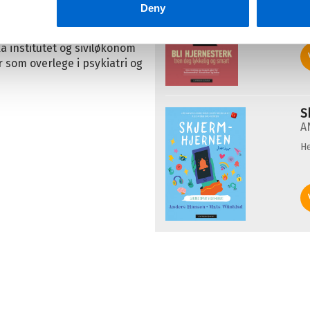
Deny
er i en ukjent verden. Denne
A
 oss.»
He
a institutet og siviløkonom
som overlege i psykiatri og
S
A
He