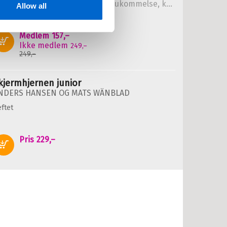
Hva trening og mosjon gjør for hukommelse, kreativitet og helse
Allow all
NDERS HANSEN
ftet
Medlem
157,–
Kjøp
Ikke medlem
249,–
249,–
kjermhjernen junior
NDERS HANSEN
OG
MATS WÄNBLAD
ftet
Pris
229,–
Kjøp