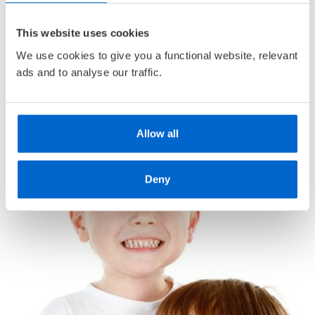
Vaske hender
• Gratis medlemsblad
Rydde leker
This website uses cookies
• Alderstilpasset bokutvalg
Gjøre lekser
We use cookies to give you a functional website, relevant
• Unike
medlemskupp
med opptil 80 % rabatt
Lese litt hver dag
ads and to analyse our traffic.
Gule og røde magnetfjes, samt tusj følger med (tusjen
kan vaskes bort).
Allow all
Deny