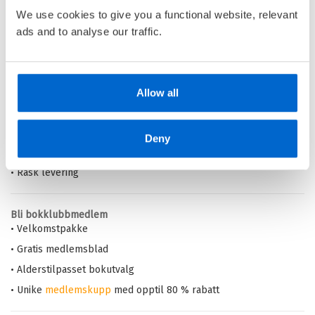
Kjøp
We use cookies to give you a functional website, relevant
ads and to analyse our traffic.
Barnas Egen Bokverden – 100% leselyst!
Allow all
Din barnebokhandel på nett
• Best på barnebøker
• Alltid lave priser og maks rabatt
Deny
• Alltid gode
tilbud
med knallpriser
• Rask levering
Bli bokklubbmedlem
• Velkomstpakke
• Gratis medlemsblad
• Alderstilpasset bokutvalg
• Unike
medlemskupp
med opptil 80 % rabatt