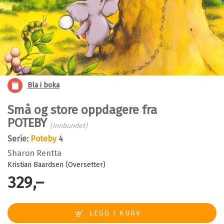
Bla i boka
Små og store oppdagere fra
POTEBY
(Innbundet)
Serie:
Poteby
4
Sharon Rentta
Kristian Baardsen (Oversetter)
329,–