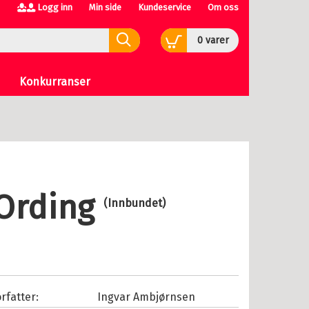
Logg inn
Min side
Kundeservice
Om oss
0
varer
Konkurranser
 Ording
(Innbundet)
rfatter:
Ingvar Ambjørnsen