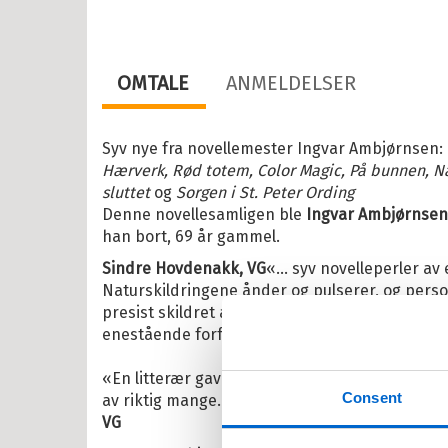
esanger
tyr
OMTALE
ANMELDELSER
r, vitser og quiz
abøker
Syv nye fra novellemester Ingvar Ambjørnsen:
og Lær
Hærverk, Rød totem, Color Magic, På bunnen, N
sluttet
og
Sorgen i St. Peter Ording
ebøker
Denne novellesamligen ble
Ingvar Ambjørnsens
lle >
han bort, 69 år gammel.
Sindre Hovdenakk, VG
«... syv novelleperler av
Naturskildringene ånder og pulserer, og perso
presist skildret at du ser dem levende for deg.
il Barnas favoritter
enestående forfatterskap. Takk for gaven, Ingvar
kene Bruse
«En litterær gave så finslipt og gjennomarbeide
osbananas
Consent
av riktig mange.»
VG
itrollet