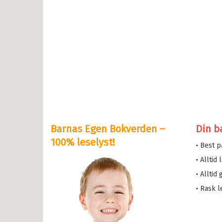
lle >
il Bokserier
e og Helium
eskolen
y Potter
Barnas Egen Bokverden –
Din b
serne
100% leselyst!
• Best 
løve
• Alltid
etten
• Alltid
a i trehuset
• Rask l
 magiske mamma
eMaja