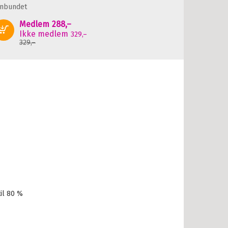
nnbundet
Medlem
288,–
Kjøp
Ikke medlem
329,–
329,–
il 80 %