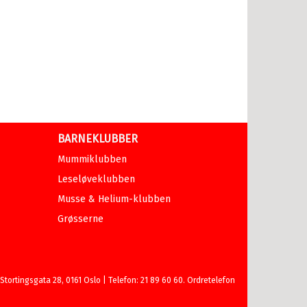
BARNEKLUBBER
Mummiklubben
Leseløveklubben
Musse & Helium-klubben
Grøsserne
ortingsgata 28, 0161 Oslo | Telefon: 21 89 60 60. Ordretelefon