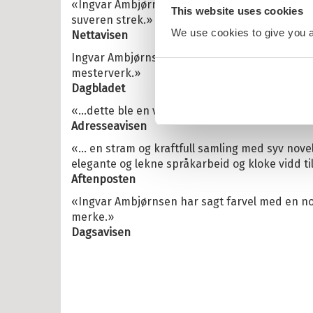
«Ingvar Ambjørnsen tegner sine landskap og
en
This website uses cookies
suveren strek.»
larna
We use cookies to give you a 
Nettavisen
Ingvar Ambjørnsen avsluttet sitt svulmende fo
ten og Petra
mesterverk.»
rt Åberg
Dagbladet
ein Sabeltann
«...dette ble en vemodig «lesefest»...»
Adresseavisen
nnmann Sam
«... en stram og kraftfull samling med syv nov
bjørn Egner
elegante og lekne språkarbeid og kloke vidd til 
Aftenposten
id Lindgren
«Ingvar Ambjørnsen har sagt farvel med en no
ma Mø
merke.»
Dagsavisen
nehagevenner
ten
erheksa
en og Katten