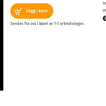
I
U
Legg i kurv
Fo
Sendes fra oss i løpet av 1-3 arbeidsdager.
S
I
An