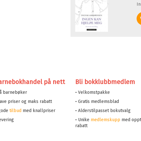
I
arnebokhandel på nett
Bli bokklubbmedlem
på barnebøker
• Velkomstpakke
 lave priser og maks rabatt
• Gratis medlemsblad
 gode
tilbud
med knallpriser
• Alderstilpasset bokutvalg
evering
• Unike
medlemskupp
med oppt
rabatt