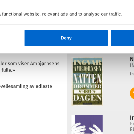
E
 sine mennesker med en
E
functional website, relevant ads and to analyse our traffic.
I
rfatterskap med et knøttlite
Deny
N
eller som viser Ambjørnsens
I
fulle.»
I
vellesamling av edleste
I
E
E