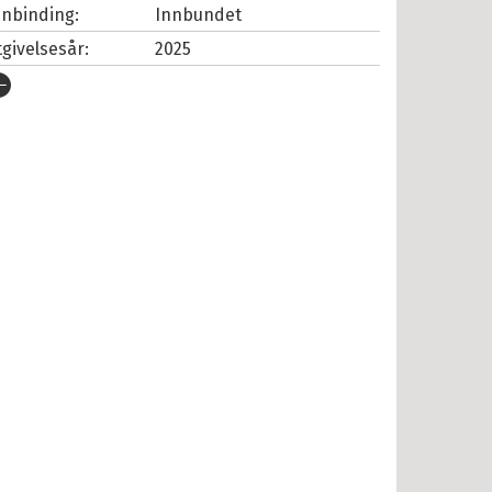
nnbinding:
Innbundet
tgivelsesår:
2025
rlag:
Cappelen Damm
pråk:
Bokmål
SBN/EAN:
9788202864866
tall sider:
128