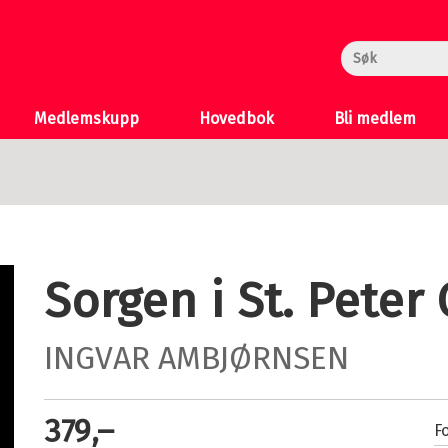
rheksa
n og Katten
 >
Medlemskupp
Hovedbok
Bli medlem
Sorgen i St. Peter
INGVAR AMBJØRNSEN
379,–
Fo