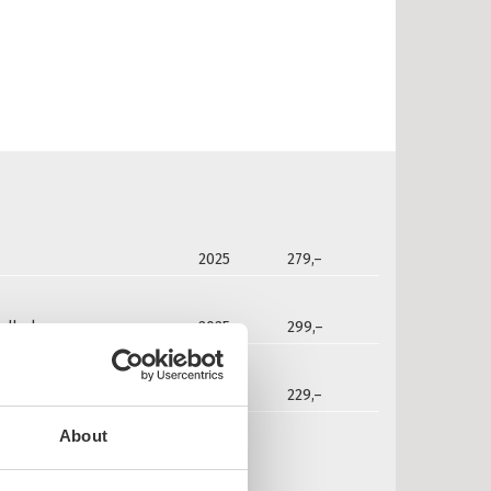
2025
279,–
lydbok
2025
299,–
2026
229,–
About
Ambjørnsen: