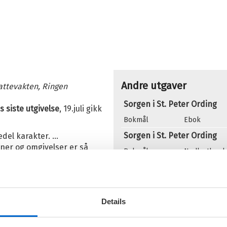
Andre utgaver
attevakten, Ringen
Sorgen i St. Peter Ording
 siste utgivelse
, 19.juli gikk
Bokmål
Ebok
Sorgen i St. Peter Ording
 edel karakter. …
ner og omgivelser er så
Bokmål
Nedlastbar 
 En fantastisk finale på et
Sorgen i St. Peter Ording
. Takk for alt."​
Bokmål
Heftet
t at den fortjener å bli lest
Details
Flere bøker av Ingvar 