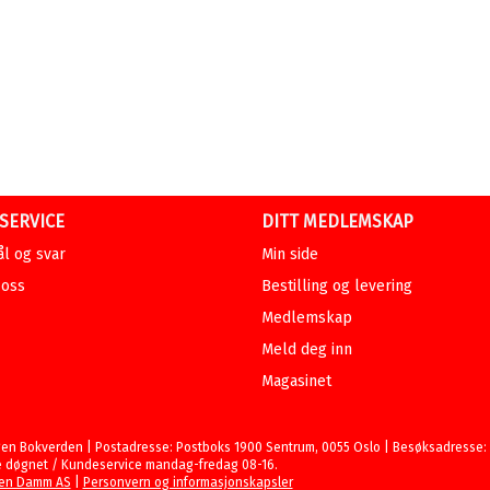
SERVICE
DITT MEDLEMSKAP
l og svar
Min side
 oss
Bestilling og levering
Medlemskap
Meld deg inn
Magasinet
en Bokverden | Postadresse: Postboks 1900 Sentrum, 0055 Oslo | Besøksadresse: St
 døgnet / Kundeservice mandag-fredag 08-16.
en Damm AS
|
Personvern og informasjonskapsler