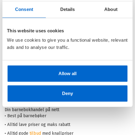
Consent
Details
About
Spøkelsestoget
This website uses cookies
SPØKELSESSTASJONEN /
ANNE
ELVEDAL
We use cookies to give you a functional website, relevant
ads and to analyse our traffic.
Innbundet
Kjøp
Pris
329,–
Allow all
Barnas Egen Bokverden – 100% leselyst!
Deny
Din barnebokhandel på nett
• Best på barnebøker
• Alltid lave priser og maks rabatt
• Alltid gode
tilbud
med knallpriser