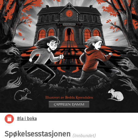
Bla i boka
Spøkelsesstasjonen
(Innbundet)