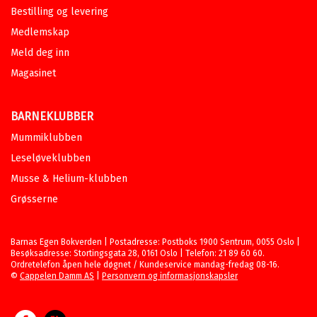
Bestilling og levering
Medlemskap
Meld deg inn
Magasinet
BARNEKLUBBER
Mummiklubben
Leseløveklubben
Musse & Helium-klubben
Grøsserne
Barnas Egen Bokverden | Postadresse: Postboks 1900 Sentrum, 0055 Oslo |
Besøksadresse: Stortingsgata 28, 0161 Oslo | Telefon: 21 89 60 60.
Ordretelefon åpen hele døgnet / Kundeservice mandag-fredag 08-16.
©
Cappelen Damm AS
|
Personvern og informasjonskapsler
Facebook
Forlagsliv