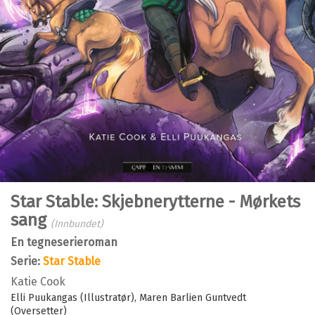
Bla i boka
Star Stable: Skjebnerytterne - Mørkets
sang
(Innbundet)
En tegneserieroman
Serie:
Star Stable
Katie Cook
Elli Puukangas (Illustratør)
Maren Barlien Guntvedt
(Oversetter)