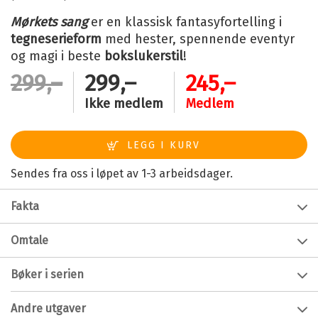
Mørkets sang
er en klassisk fantasyfortelling i
tegneserieform
med hester, spennende eventyr
og magi i beste
bokslukerstil
!
299,–
299,–
245,–
Ikke medlem
Medlem
Sendes fra oss i løpet av 1-3 arbeidsdager.
Fakta
Forfatter:
Katie Cook
Omtale
Alder:
9 - 12
Bli med Skjebnerytterne på et spennende
Bøker i serien
eventyr!
Innbinding:
Innbundet
Utgivelsesår:
2022
Lisa, Alex, Linda og Anne har magiske krefter, og på nytt
Andre utgaver
kastes de ut i et dramatisk eventyr, fjernt fra hverdagen