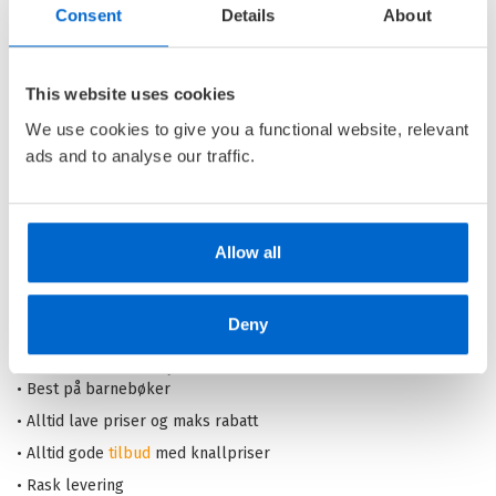
Consent
Details
About
Berts desperate dagbok
BERT /
ANDERS JACOBSSON
This website uses cookies
Heftet
We use cookies to give you a functional website, relevant
ads and to analyse our traffic.
Kjøp
Pris
199,–
Allow all
Barnas Egen Bokverden – 100% leselyst!
Deny
Din barnebokhandel på nett
• Best på barnebøker
• Alltid lave priser og maks rabatt
• Alltid gode
tilbud
med knallpriser
• Rask levering