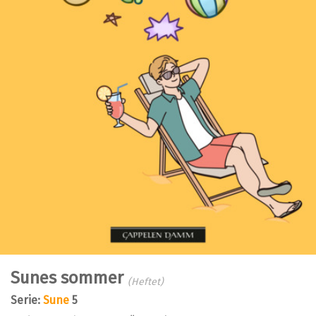
Sunes sommer
(Heftet)
Serie:
Sune
5