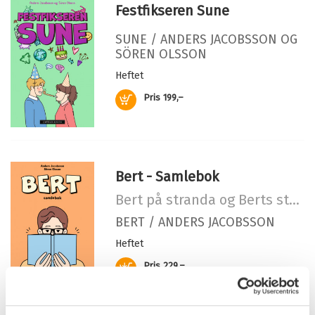
ISBN/EAN:
9788202789510
Sunes sommer
Festfikseren Sune
Antall sider:
172
Bokmål
Ebok
2024
179,–
SUNE /
ANDERS JACOBSSON
OG
Originaltittel:
Sunes sommar
SÖREN OLSSON
Oversatt av:
Wulfsberg, Mari Vigdis
Heftet
Serie:
Sune
Kjøp
Pris
199,–
Serienummer:
5
Bert - Samlebok
Bert på stranda og Berts store tabbe
BERT /
ANDERS JACOBSSON
Heftet
Kjøp
Pris
229,–