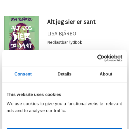
Serienummer:
3
Alt jeg sier er sant
LISA BJÄRBO
Nedlastbar lydbok
Pris
199,–
Consent
Details
About
Barnas Egen Bokverden – 100% leselyst!
This website uses cookies
We use cookies to give you a functional website, relevant
Din barnebokhandel på nett
ads and to analyse our traffic.
• Best på barnebøker
• Alltid lave priser og maks rabatt
• Alltid gode
tilbud
med knallpriser