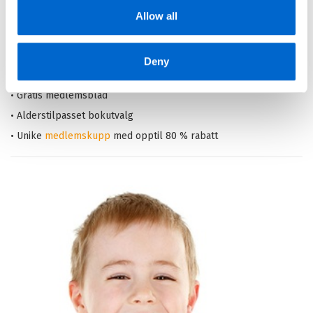
Allow all
• Rask levering
Deny
Bli bokklubbmedlem
• Velkomstpakke
• Gratis medlemsblad
• Alderstilpasset bokutvalg
• Unike
medlemskupp
med opptil 80 % rabatt