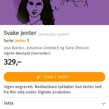
Svake jenter
(Nedlastbar lydbok)
Serie:
Jenter
3
Lisa Bjärbo
,
Johanna Lindbäck
og
Sara Ohlsson
Ingelin Røssland (Oversetter)
329,–
Ingen angrerett. Nedlastbare lydbøker kan lastes ned
fra Min side under Digitale produkter.
Fakta