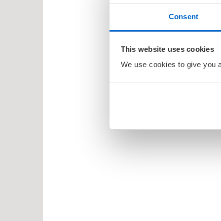
Consent
il Barnas favoritter
kene Bruse
This website uses cookies
osbananas
We use cookies to give you a 
itrollet
en
larna
ten og Petra
rt Åberg
ein Sabeltann
nnmann Sam
bjørn Egner
id Lindgren