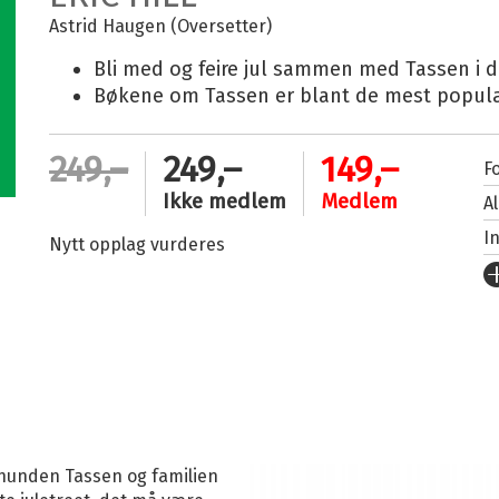
Astrid Haugen (Oversetter)
Bli med og feire jul sammen med Tassen i 
Bøkene om Tassen er blant de mest popul
249,–
249,–
149,–
Fo
Ikke medlem
Medlem
A
I
Nytt opplag vurderes
U
Fo
S
I
K
An
e hunden Tassen og familien
Or