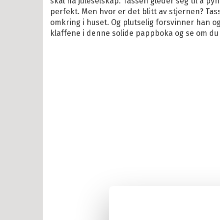
skal ha juleselskap. Tassen gleder seg til å py
2 år
perfekt. Men hvor er det blitt av stjernen? Ta
omkring i huset. Og plutselig forsvinner han o
klaffene i denne solide pappboka og se om du
il Barnebøker
esanger
tyr
r, vitser og quiz
abøker
og Lær
ebøker
lle >