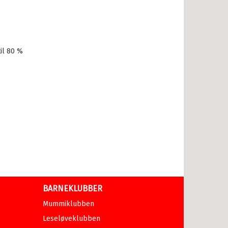
il 80 %
BARNEKLUBBER
Mummiklubben
Leseløveklubben