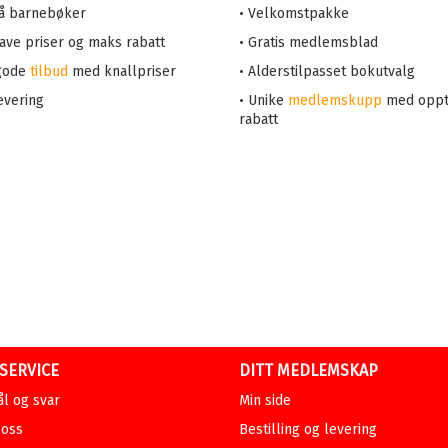
på barnebøker
• Velkomstpakke
 lave priser og maks rabatt
• Gratis medlemsblad
 gode
tilbud
med knallpriser
• Alderstilpasset bokutvalg
evering
• Unike
medlemskupp
med oppt
rabatt
SERVICE
DITT MEDLEMSKAP
l og svar
Min side
 oss
Bestilling og levering