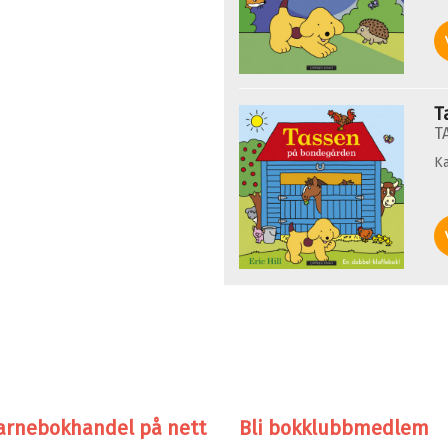
T
T
Ka
arnebokhandel på nett
Bli bokklubbmedlem