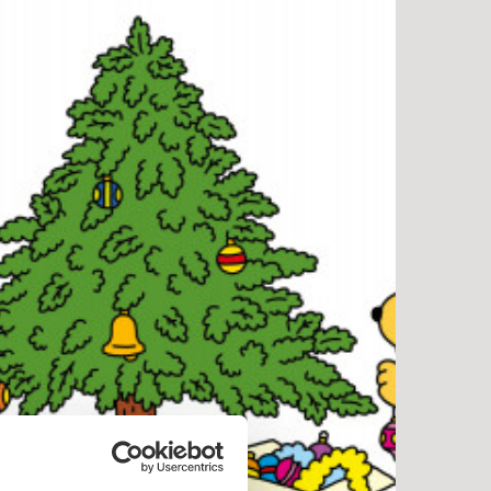
versatt av:
Haugen, Astrid
rie:
Tassen