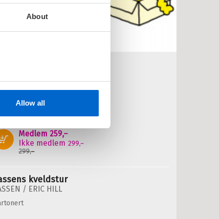
About
assens store klaffebok
ange klaffer - mye moro!
ASSEN /
ERIC HILL
Allow all
rtonert
Medlem
259,–
Kjøp
Ikke medlem
299,–
299,–
assens kveldstur
ASSEN /
ERIC HILL
rtonert