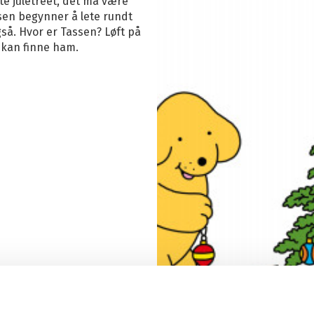
nte juletreet, det må være
O
ssen begynner å lete rundt
Se
gså. Hvor er Tassen? Løft på
 kan finne ham.