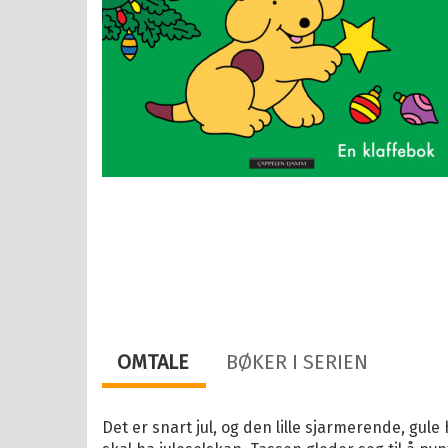
år
r
OMTALE
BØKER I SERIEN
år
år
Det er snart jul, og den lille sjarmerende, gul
år