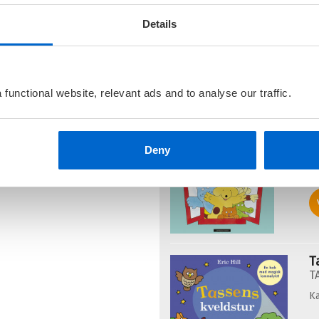
Details
Flere bøker av Eric Hill:
functional website, relevant ads and to analyse our traffic.
T
M
T
Deny
Ka
T
T
Ka