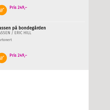
Pris
249,–
Kjøp
assen på bondegården
ASSEN /
ERIC HILL
rtonert
Pris
249,–
Kjøp