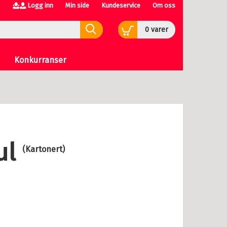
Logg inn
Min side
Kundeservice
Om oss
0
varer
Konkurranser
jul
(Kartonert)