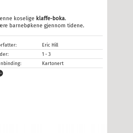
denne koselige
klaffe-boka
.
ære barnebøkene gjennom tidene.
rfatter:
Eric Hill
lder:
1 - 3
nnbinding:
Kartonert
tgivelsesår:
2023
rlag:
Cappelen Damm
pråk:
Bokmål
SBN/EAN:
9788202805692
ategori:
Bildebøker
tall sider:
16
iginaltittel:
Find Spot at Christmas