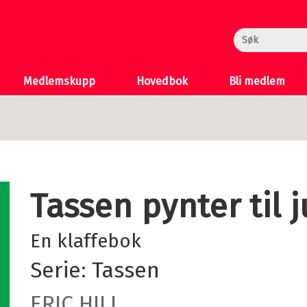
rheksa
n og Katten
 >
Medlemskupp
Hovedbok
Bli medlem
Tassen pynter til 
En klaffebok
Serie:
Tassen
ERIC HILL