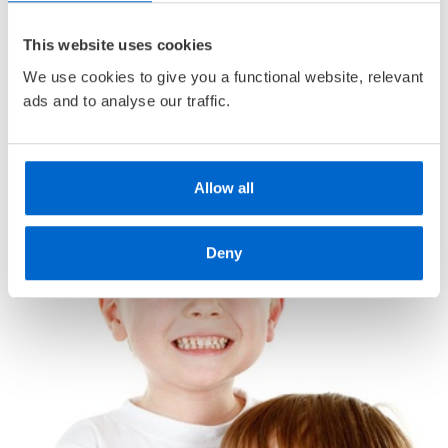
Nivå:
4. trinn
• Gratis medlemsblad
Komponent:
Grunnbok
This website uses cookies
• Alderstilpasset bokutvalg
We use cookies to give you a functional website, relevant
• Unike
medlemskupp
med opptil 80 % rabatt
ads and to analyse our traffic.
Allow all
Deny