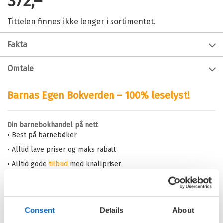
372,–
Tittelen finnes ikke lenger i sortimentet.
Fakta
Forfatter:
Marit Hebæk
,
Anne Marit
Omtale
Retterstøl
og
Guro Tarjem
Ingen omtale
Innbinding:
Innbundet
Barnas Egen Bokverden – 100% leselyst!
Utgivelsesår:
1999
Forlag:
Damm
Din barnebokhandel på nett
Språk:
Nynorsk
• Best på barnebøker
ISBN/EAN:
9788200427612
• Alltid lave priser og maks rabatt
Antall sider:
• Alltid gode
tilbud
med knallpriser
199
• Rask levering
Originaltittel:
Terrella 4
Læreplan:
L97
Bli bokklubbmedlem
Fag:
Naturfag, Samfunnsfag
Consent
Details
About
• Velkomstpakke