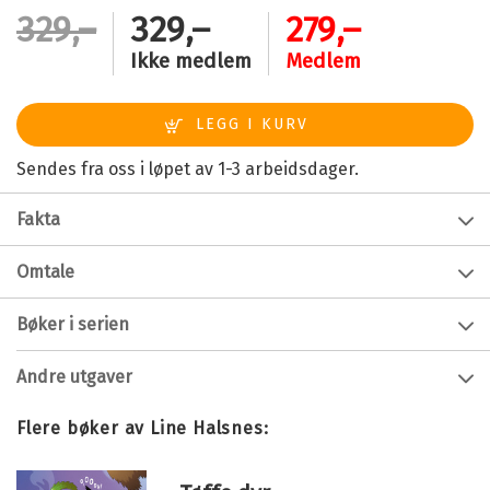
329,–
329,–
279,–
Ikke medlem
Medlem
Sendes fra oss i løpet av 1-3 arbeidsdager.
Fakta
Forfatter:
Line Halsnes
Omtale
Alder:
3 - 6
Les og lær om dumper og traktor, gravemaskin,
Bøker i serien
Innbinding:
Innbundet
skurtresker og tre andre tøffe maskiner. Fargerikt,
detaljrikt og riktig - her får du se hva maskinene gjør og
Utgivelsesår:
2021
Andre utgaver
hvordan de ser ut.
Forlag:
Cappelen Damm
Tøffe maskiner
Språk:
Bokmål
Flere bøker av Line Halsnes:
Bokmål
Ebok
2023
229,–
ISBN/EAN:
9788202702922