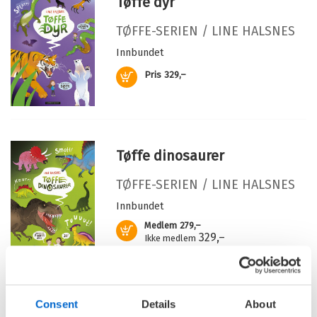
Tøffe dyr
Antall sider:
56
Illustratør:
Halsnes, Line
TØFFE-SERIEN /
LINE HALSNES
Serie:
Tøffe-serien
Innbundet
Serienummer:
1
Kjøp
Pris
329,–
Tøffe dinosaurer
TØFFE-SERIEN /
LINE HALSNES
Innbundet
Medlem
279,–
Kjøp
329,–
Ikke medlem
329,–
Consent
Details
About
Tøffe kjøretøy