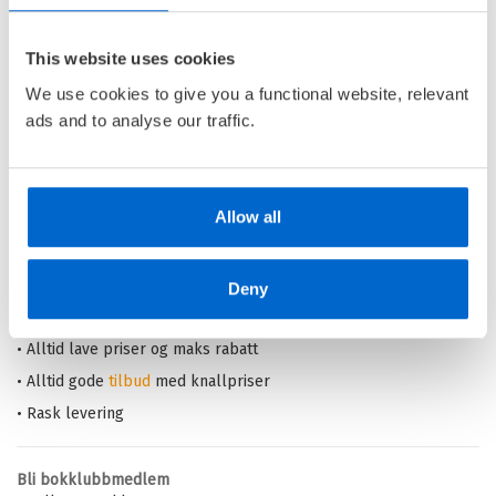
TØFFE-SERIEN /
LINE HALSNES
This website uses cookies
Innbundet
We use cookies to give you a functional website, relevant
Medlem
279,–
Kjøp
329,–
ads and to analyse our traffic.
Ikke medlem
329,–
Allow all
Barnas Egen Bokverden – 100% leselyst!
Deny
Din barnebokhandel på nett
• Best på barnebøker
• Alltid lave priser og maks rabatt
• Alltid gode
tilbud
med knallpriser
• Rask levering
Bli bokklubbmedlem