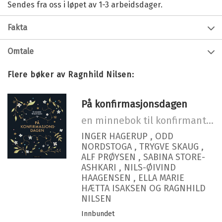
Sendes fra oss i løpet av 1-3 arbeidsdager.
Fakta
Forfatter:
Ragnhild Nilsen
Omtale
Innbinding:
Innbundet
Tråder i livsveven
handler om mønstre: hvordan vi
Flere bøker av Ragnhild Nilsen:
Utgivelsesår:
1999
stadig repeterer oss selv og preges av gamle vaner,
men også hvordan vi skaper nye motiv i hverdagen og
Forlag:
Cappelen Damm
fargelegger våre øyeblikk.
På konfirmasjonsdagen
Språk:
Bokmål
En oppfølger til boken
Påfyll til livets krukke
en minnebok til konfirmanten
ISBN/EAN:
9788202186371
INGER HAGERUP
,
ODD
Antall sider:
85
NORDSTOGA
,
TRYGVE SKAUG
,
Originaltittel:
Tråder i livsveven
ALF PRØYSEN
,
SABINA STORE-
ASHKARI
,
NILS-ØIVIND
HAAGENSEN
,
ELLA MARIE
HÆTTA ISAKSEN
OG
RAGNHILD
NILSEN
Innbundet