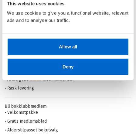
Medlem
99,–
This website uses cookies
Kjøp
199,–
Ikke medlem
We use cookies to give you a functional website, relevant
199,–
ads and to analyse our traffic.
Barnas Egen Bokverden – 100% leselyst!
Allow all
Din barnebokhandel på nett
• Best på barnebøker
Deny
• Alltid lave priser og maks rabatt
• Alltid gode
tilbud
med knallpriser
• Rask levering
Bli bokklubbmedlem
• Velkomstpakke
• Gratis medlemsblad
• Alderstilpasset bokutvalg