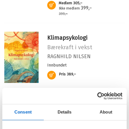
Medlem
305,–
Kjøp
399,–
Ikke medlem
399,–
Klimapsykologi
Bærekraft i vekst
RAGNHILD NILSEN
Innbundet
Kjøp
Pris
389,–
Perledykkeren
Consent
Details
About
RAGNHILD NILSEN
Innbundet