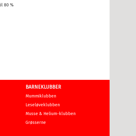
il 80 %
BARNEKLUBBER
Mummiklubben
Leseløveklubben
Musse & Helium-klubben
Grøsserne