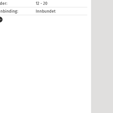
lder:
12 - 20
nnbinding:
Innbundet
tgivelsesår:
2019
rlag:
Cappelen Damm
pråk:
Bokmål
SBN/EAN:
9788202470609
ategori:
Tegneserier
tall sider:
64