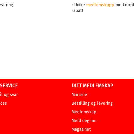
evering
• Unike
medlemskupp
med oppt
rabatt
SERVICE
DITT MEDLEMSKAP
l og svar
Min side
 oss
Bestilling og levering
Medlemskap
Meld deg inn
Magasinet