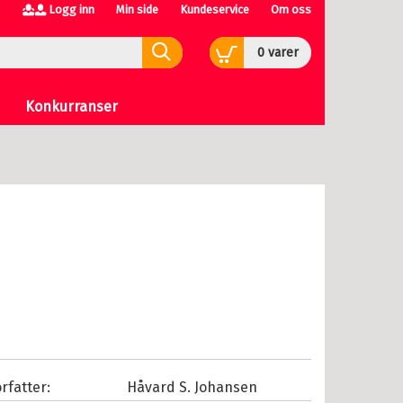
Logg inn
Min side
Kundeservice
Om oss
0
varer
Konkurranser
rfatter:
Håvard S. Johansen