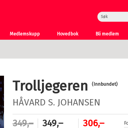
rheksa
n og Katten
 >
Medlemskupp
Hovedbok
Bli medlem
Trolljegeren
(Innbundet)
HÅVARD S. JOHANSEN
349,–
349,–
306,–
Fo