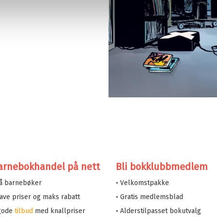
arnebokhandel på nett
Bli bokklubbmedlem
på barnebøker
• Velkomstpakke
 lave priser og maks rabatt
• Gratis medlemsblad
 gode
tilbud
med knallpriser
• Alderstilpasset bokutvalg