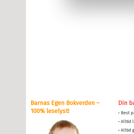
ten
erheksa
en og Katten
lle >
il Bokserier
e og Helium
eskolen
y Potter
Barnas Egen Bokverden –
Din b
serne
100% leselyst!
• Best 
løve
• Alltid
etten
• Alltid