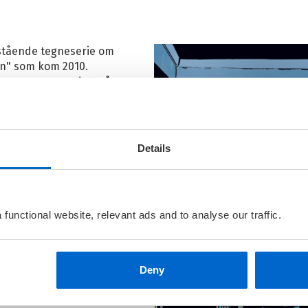
tstående tegneserie om
ren" som kom 2010.
kke vesener som det må
lde kontroll på viltstammen
.
 spesielt ikke når
eventyr.
Details
functional website, relevant ads and to analyse our traffic.
Deny