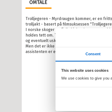
OMTALE
osbananas
itrollet
Trolljegeren - Myrdraugen kommer, er en frit
en
trolljakt - basert på filmsuksessen "Trolljege
I norske skoger og fjell skjuler det seg en re
larna
holdes tett om. Trolljegernes oppgave er å ho
og eventuelt uskadeliggjøre troll som går amok
ten og Petra
Men det er ikke alltid lett å jobbe i det skjulte,
rt Åberg
assistenten er en emo-jente som ikke tror på 
Consent
ein Sabeltann
nnmann Sam
This website uses cookies
bjørn Egner
We use cookies to give you a 
id Lindgren
ma Mø
nehagevenner