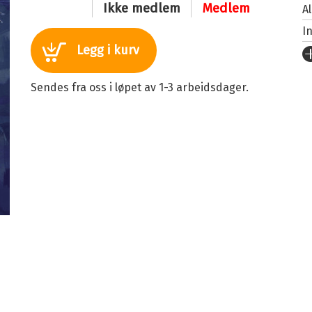
Ikke medlem
Medlem
A
I
Legg i kurv
U
Fo
Sendes fra oss i løpet av 1-3 arbeidsdager.
S
I
K
An