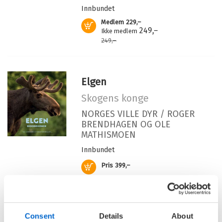
Serienummer:
2
Innbundet
Medlem
229,–
Kjøp
249,–
Ikke medlem
249,–
Elgen
Skogens konge
NORGES VILLE DYR /
ROGER
BRENDHAGEN
OG
OLE
MATHISMOEN
Innbundet
Kjøp
Pris
399,–
Dyr på bondegården
Consent
Details
About