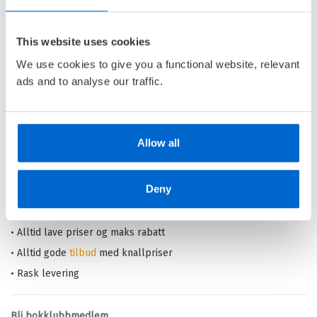
Norges ville dyr
NORGES VILLE DYR /
ROGER
BRENDHAGEN
OG
OLE
This website uses cookies
MATHISMOEN
We use cookies to give you a functional website, relevant
Innbundet
ads and to analyse our traffic.
Kjøp
Pris
249,–
Allow all
Barnas Egen Bokverden – 100% leselyst!
Deny
Din barnebokhandel på nett
• Best på barnebøker
• Alltid lave priser og maks rabatt
• Alltid gode
tilbud
med knallpriser
• Rask levering
Bli bokklubbmedlem