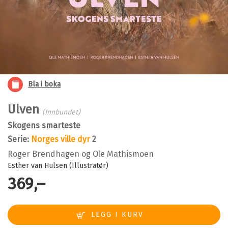
Bla i boka
Ulven
(Innbundet)
Skogens smarteste
Serie:
Norges ville dyr
2
Roger Brendhagen
og
Ole Mathismoen
Esther van Hulsen (Illustratør)
369,–