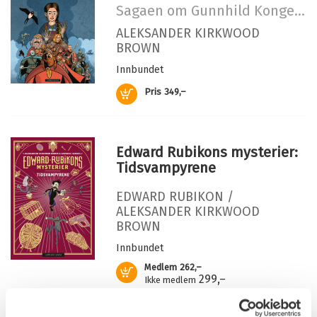
Illustratør:
Guaragna, Luis
Sagaen om Gunnhild Kongemor
Serie:
Underbyen
ALEKSANDER KIRKWOOD
BROWN
Serienummer:
1
Innbundet
Kjøp
Pris
349,–
Edward Rubikons mysterier:
Tidsvampyrene
EDWARD RUBIKON /
ALEKSANDER KIRKWOOD
BROWN
Innbundet
Medlem
262,–
Kjøp
299,–
Ikke medlem
299,–