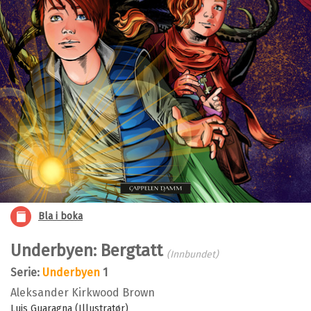
Bla i boka
Underbyen: Bergtatt
(Innbundet)
Serie:
Underbyen
1
Aleksander Kirkwood Brown
Luis Guaragna (Illustratør)