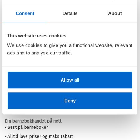
Consent
Details
About
Edward Rubikons mysterier:
Kong Grimms hevn
EDWARD RUBIKON /
This website uses cookies
ALEKSANDER KIRKWOOD
We use cookies to give you a functional website, relevant
BROWN
ads and to analyse our traffic.
Innbundet
Medlem
262,–
Kjøp
299,–
Ikke medlem
299,–
Allow all
Deny
Barnas Egen Bokverden – 100% leselyst!
Din barnebokhandel på nett
• Best på barnebøker
• Alltid lave priser og maks rabatt