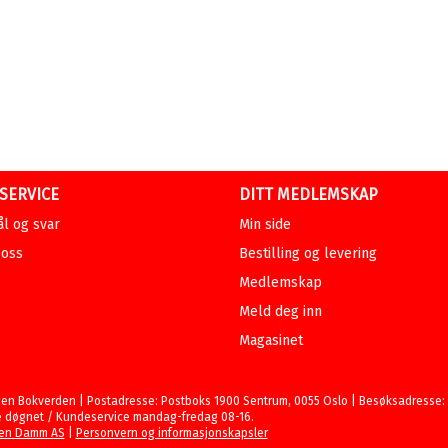
SERVICE
DITT MEDLEMSKAP
l og svar
Min side
 oss
Bestilling og levering
Medlemskap
Meld deg inn
Magasinet
en Bokverden | Postadresse: Postboks 1900 Sentrum, 0055 Oslo | Besøksadresse: St
 døgnet / Kundeservice mandag-fredag 08-16.
en Damm AS
|
Personvern og informasjonskapsler