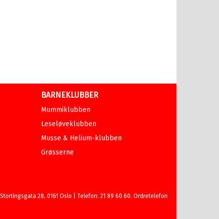
BARNEKLUBBER
Mummiklubben
Leseløveklubben
Musse & Helium-klubben
Grøsserne
ortingsgata 28, 0161 Oslo | Telefon: 21 89 60 60. Ordretelefon