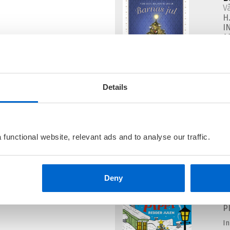
V
H
I
A
R
I
Details
P
A
I
functional website, relevant ads and to analyse our traffic.
Deny
P
P
I