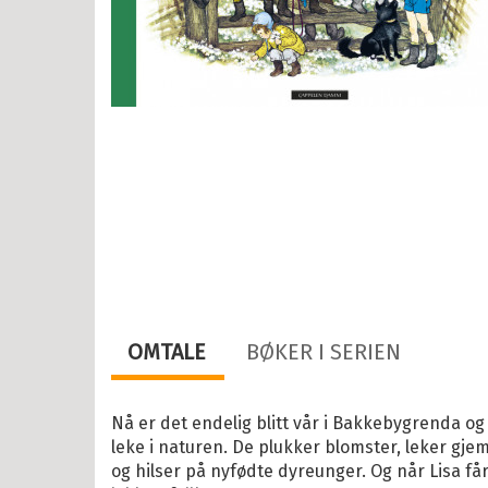
esanger
tyr
r, vitser og quiz
abøker
og Lær
ebøker
lle >
il Barnas favoritter
OMTALE
BØKER I SERIEN
kene Bruse
osbananas
Nå er det endelig blitt vår i Bakkebygrenda og
leke i naturen. De plukker blomster, leker gje
itrollet
og hilser på nyfødte dyreunger. Og når Lisa får