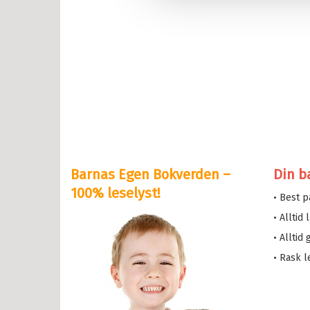
lle >
il Bokserier
e og Helium
eskolen
y Potter
Barnas Egen Bokverden –
Din b
serne
100% leselyst!
• Best 
løve
• Alltid
etten
• Alltid
a i trehuset
• Rask l
 magiske mamma
eMaja