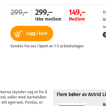
299,–
299,–
149,–
Fo
Ikke medlem
Medlem
A
I
Legg i kurv
U
Fo
Sendes fra oss i løpet av 1-3 arbeidsdager.
S
I
K
An
Il
Or
 barna skynder seg ut for å
O
Flere bøker av Astrid L
msel, seiler med barkebåter
Se
 sitt eget lam, Pontus, er
B