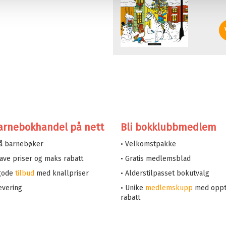
arnebokhandel på nett
Bli bokklubbmedlem
på barnebøker
• Velkomstpakke
 lave priser og maks rabatt
• Gratis medlemsblad
 gode
tilbud
med knallpriser
• Alderstilpasset bokutvalg
evering
• Unike
medlemskupp
med oppt
rabatt