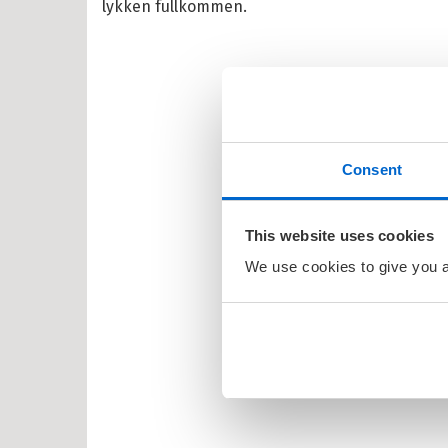
en
lykken fullkommen.
larna
ten og Petra
rt Åberg
ein Sabeltann
Consent
nnmann Sam
bjørn Egner
This website uses cookies
id Lindgren
We use cookies to give you a 
ma Mø
nehagevenner
ten
erheksa
en og Katten