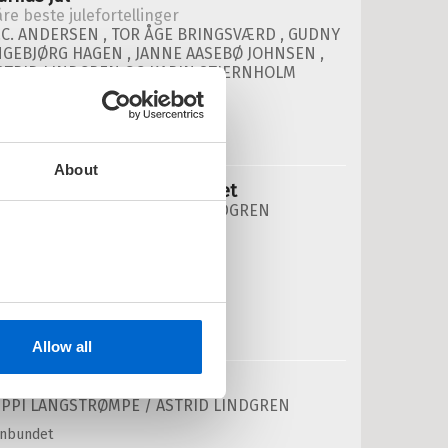
åre beste julefortellinger
.C. ANDERSEN
,
TOR ÅGE BRINGSVÆRD
,
GUDNY
NGEBJØRG HAGEN
,
JANNE AASEBØ JOHNSEN
,
STRID LINDGREN
OG
KARIN STJERNHOLM
ÆDER
Medlem
149,–
Kjøp
Ikke medlem
329,–
nnbundet
329,–
About
ippi leker sisten med politiet
STRID LINDGREN /
ASTRID LINDGREN
nnbundet
Pris
249,–
Kjøp
Allow all
ippi redder julen
IPPI LANGSTRØMPE /
ASTRID LINDGREN
nnbundet