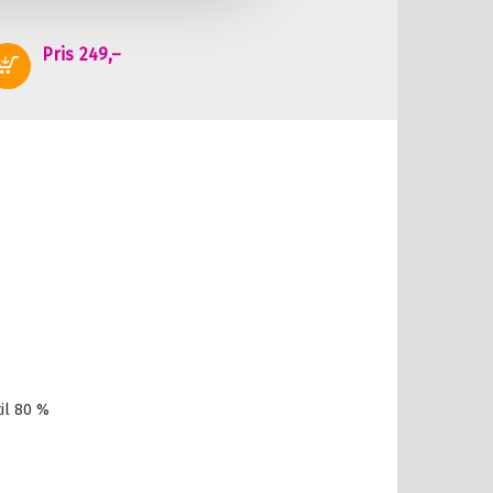
Pris
249,–
Kjøp
il 80 %