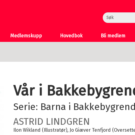
rheksa
n og Katten
 >
Medlemskupp
Hovedbok
Bli medlem
Vår i Bakkebygre
Serie:
Barna i Bakkebygren
ASTRID LINDGREN
Ilon Wikland (Illustratør)
Jo Giæver Tenfjord (Oversett