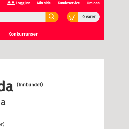
Logg inn
Min side
Kundeservice
Om oss
0
varer
Konkurranser
nda
(Innbundet)
da
er)