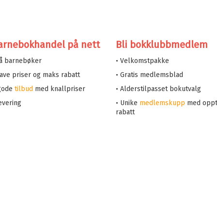
arnebokhandel på nett
Bli bokklubbmedlem
på barnebøker
• Velkomstpakke
 lave priser og maks rabatt
• Gratis medlemsblad
 gode
tilbud
med knallpriser
• Alderstilpasset bokutvalg
evering
• Unike
medlemskupp
med oppt
rabatt