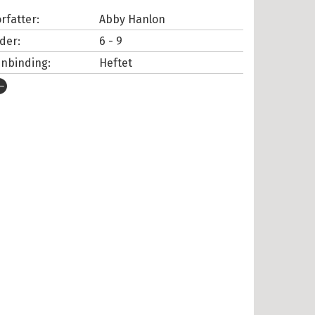
rfatter:
Abby Hanlon
lder:
6 - 9
nnbinding:
Heftet
tgivelsesår:
2018
rlag:
Fontini Forlag
pråk:
Bokmål
SBN/EAN:
9788283730180
tall sider:
151
iginaltittel:
Dory fantasmagory
rie:
Vilma
erienummer:
1