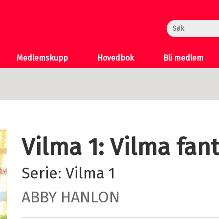
rheksa
n og Katten
 >
Medlemskupp
Hovedbok
Bli medlem
Vilma 1: Vilma fan
Serie:
Vilma
1
ABBY HANLON