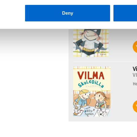
V
Deny
V
He
V
V
He