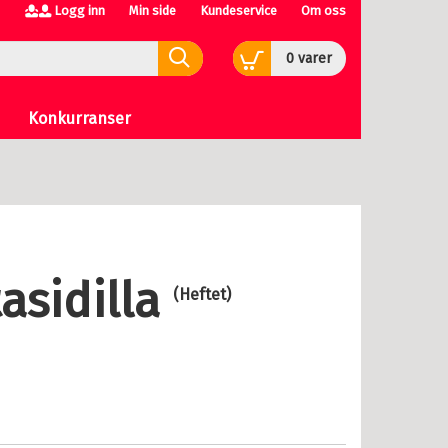
Logg inn
Min side
Kundeservice
Om oss
0
varer
Konkurranser
tasidilla
(Heftet)