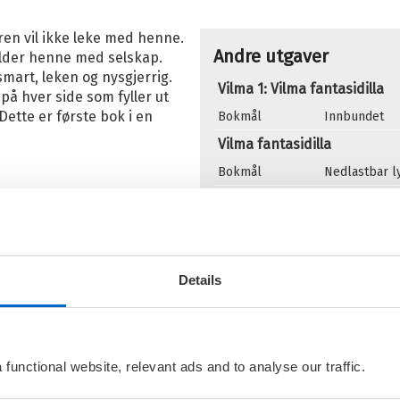
ren vil ikke leke med henne.
Andre utgaver
older henne med selskap.
 smart, leken og nysgjerrig.
Vilma 1: Vilma fantasidilla
på hver side som fyller ut
 Dette er første bok i en
Bokmål
Innbundet
Vilma fantasidilla
Bokmål
Nedlastbar 
Flere bøker av Abby Ha
V
V
Details
He
functional website, relevant ads and to analyse our traffic.