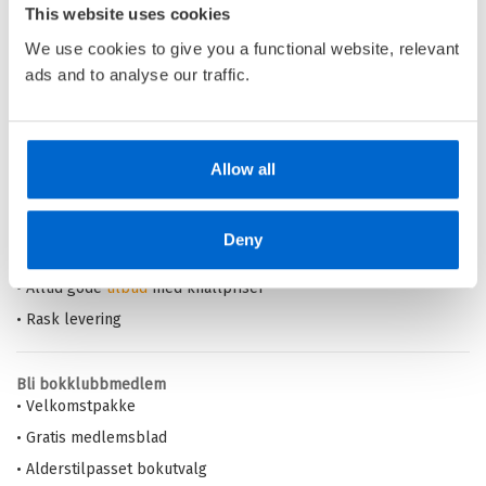
This website uses cookies
Medlem
179,–
Kjøp
249,–
Ikke medlem
We use cookies to give you a functional website, relevant
249,–
ads and to analyse our traffic.
Barnas Egen Bokverden – 100% leselyst!
Allow all
Din barnebokhandel på nett
• Best på barnebøker
Deny
• Alltid lave priser og maks rabatt
• Alltid gode
tilbud
med knallpriser
• Rask levering
Bli bokklubbmedlem
• Velkomstpakke
• Gratis medlemsblad
• Alderstilpasset bokutvalg