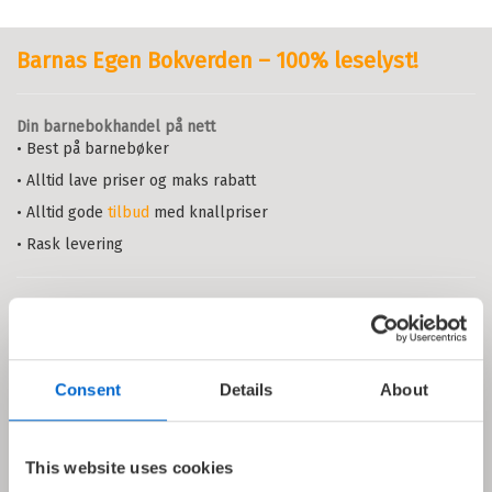
Barnas Egen Bokverden – 100% leselyst!
Din barnebokhandel på nett
• Best på barnebøker
• Alltid lave priser og maks rabatt
• Alltid gode
tilbud
med knallpriser
• Rask levering
Bli bokklubbmedlem
• Velkomstpakke
• Gratis medlemsblad
Consent
Details
About
• Alderstilpasset bokutvalg
• Unike
medlemskupp
med opptil 80 % rabatt
This website uses cookies