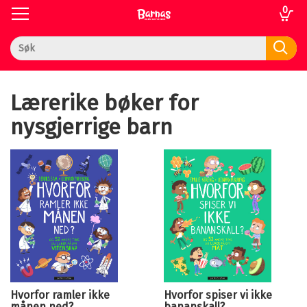
0
Toggle
Toggle
navigation
navigation
Til
Logg inn
forsiden
Lærerike bøker for
nysgjerrige barn
 gaver
kupp
k
em
nser
vice
Hvorfor ramler ikke
Hvorfor spiser vi ikke
månen ned?
bananskall?