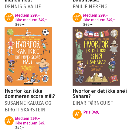
DENNIS SIVA LIE
EMILIE NERENG
Medlem
299,–
Medlem
299,–
Kjøp
Kjøp
Ikke medlem
Ikke medlem
349,–
349,–
349,–
349,–
Hvorfor kan ikke
Hvorfor er det ikke snø i
dommeren score mål?
Sahara?
SUSANNE KALUZA
OG
EINAR TØRNQUIST
BIRGIT SKARSTEIN
Pris
349,–
Kjøp
Medlem
299,–
Kjøp
Ikke medlem
349,–
349,–