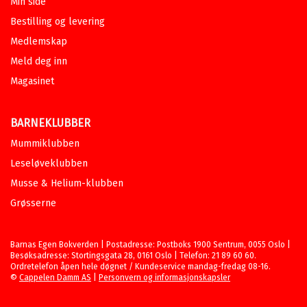
Min side
Bestilling og levering
Medlemskap
Meld deg inn
Magasinet
BARNEKLUBBER
Mummiklubben
Leseløveklubben
Musse & Helium-klubben
Grøsserne
Barnas Egen Bokverden | Postadresse: Postboks 1900 Sentrum, 0055 Oslo |
Besøksadresse: Stortingsgata 28, 0161 Oslo | Telefon: 21 89 60 60.
Ordretelefon åpen hele døgnet / Kundeservice mandag-fredag 08-16.
©
Cappelen Damm AS
|
Personvern og informasjonskapsler