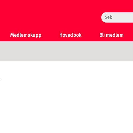
rheksa
n og Katten
 >
Medlemskupp
Hovedbok
Bli medlem
a