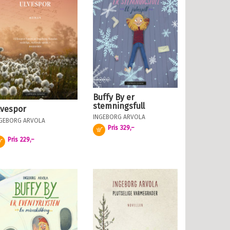
Buffy By er
stemningsfull
lvespor
INGEBORG ARVOLA
GEBORG ARVOLA
Pris
329,–
Kjøp
Pris
229,–
Kjøp