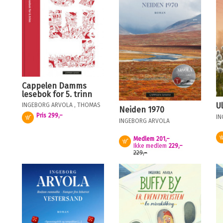
Cappelen Damms
lesebok for 5. trinn
U
INGEBORG ARVOLA
,
THOMAS
Neiden 1970
AUNE
,
THOMAS BRUNSTRØM
,
Pris
299,–
IN
Kjøp
INGEBORG ARVOLA
ELIN HANSSON
,
KAREN KILANE
,
BIRGITTE KLAHN
(
)
Medlem
201,–
Kjøp
Ikke medlem
229,–
229,–