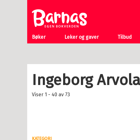
Pulve
Til
Gubbe
forsiden
Se alle
Bøker
Leker og gaver
Tilbud
 gaver
Ingeborg Arvol
kupp
Viser 1 - 40 av 73
k
em
nser
vice
KATEGORI