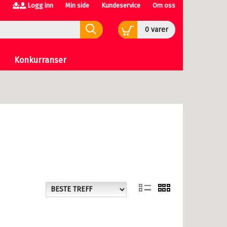
Logg inn
Min side
Kundeservice
Om oss
0
varer
Konkurranser