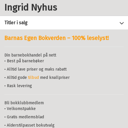
Ingrid Nyhus
Titler i salg
Barnas Egen Bokverden – 100% leselyst!
Filter
Din barnebokhandel på nett
+
• Best på barnebøker
FORMAT
Pedagogisk utvikling
: - veier og
omveier til en god skole
• Alltid lave priser og maks rabatt
+
Alle
MATS EKHOLM
,
ØIVIND HAALAND
,
SPRÅK
• Alltid gode
tilbud
med knallpriser
Heftet (1)
PEDER HAUG
,
GEIR HAUGSBAKK
,
Alle
HARALD JARNING
,
TONE KVERNBEKK
,
• Rask levering
Bokmål (1)
ROLF LANDER
,
YNGVE TROYE
NORDKVELLE
,
LENE NYHUS
,
HARALD
THUEN
,
TOM TILLER
OG
INGRID TVETE
Bli bokklubbmedlem
Heftet
Bokmål
2012
• Velkomstpakke
Pris
569,–
Kjøp
• Gratis medlemsblad
Sendes fra oss i løpet av 1-3
• Alderstilpasset bokutvalg