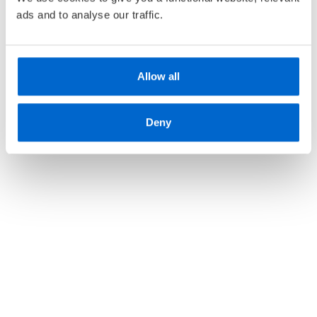
Turbotvillingene og den
ads and to analyse our traffic.
store kanonballkampen
HARALD MAXMILLIAN
STOLTENBERG
OG
ROBERT
Turbotvillingene og
STOLTENBERG
ordførerens onde plan
Allow all
Pris
399,–
HARALD MAXMILLIAN
STOLTENBERG
OG
ROBERT
STOLTENBERG
Deny
Medlem
179,–
Kjøp
Ikke medlem
329,–
329,–