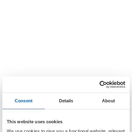
6 - 9 år (6)
Turbotvillingene og
Alle
ordførerens onde plan
Ebok
Turbotvillingene (6)
HARALD MAXMILLIAN
STOLTENBERG
OG
ROBERT
Turbotvillingene og
STOLTENBERG
ordførerens onde plan
Pris
329,–
HARALD MAXMILLIAN
STOLTENBERG
OG
ROBERT
STOLTENBERG
Pris
229,–
Consent
Details
About
This website uses cookies
We use cookies to give you a functional website, relevant