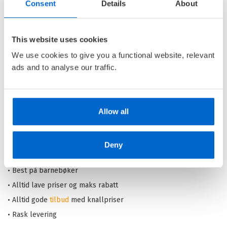
Consent
Details
About
Top dogg
TEDDY & EMELIE /
JENS LAPIDUS
This website uses cookies
Ebok
We use cookies to give you a functional website, relevant
ads and to analyse our traffic.
Pris
249,–
Allow all
Barnas Egen Bokverden – 100% leselyst!
Deny
Din barnebokhandel på nett
• Best på barnebøker
• Alltid lave priser og maks rabatt
• Alltid gode
tilbud
med knallpriser
• Rask levering