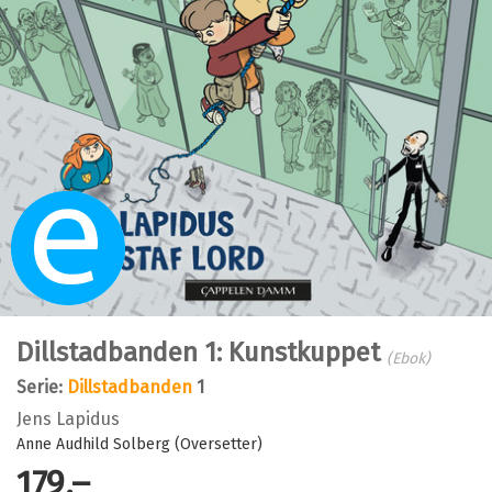
Ebok
Dillstadbanden 1: Kunstkuppet
(Ebok)
Serie:
Dillstadbanden
1
Jens Lapidus
Anne Audhild Solberg (Oversetter)
179,–