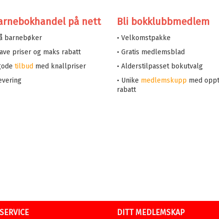
arnebokhandel på nett
Bli bokklubbmedlem
på barnebøker
• Velkomstpakke
 lave priser og maks rabatt
• Gratis medlemsblad
 gode
tilbud
med knallpriser
• Alderstilpasset bokutvalg
evering
• Unike
medlemskupp
med oppt
rabatt
SERVICE
DITT MEDLEMSKAP