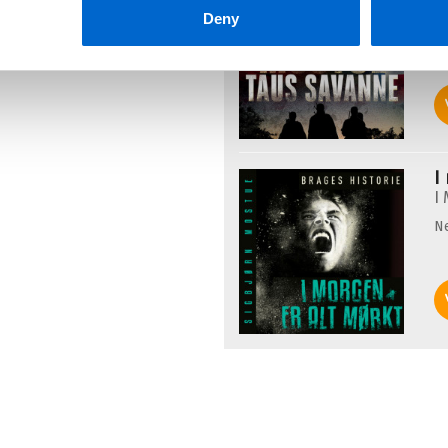
E
Deny
M
N
I
I
N