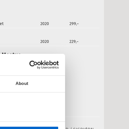
et
2020
299,–
2020
229,–
n Mostue:
ex
IGBJØRN MOSTUE
edlastbar lydbok
About
Pris
349,–
Kjøp
aus savanne