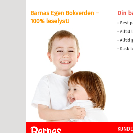
y Potter
Barnas Egen Bokverden –
Din b
serne
100% leselyst!
• Best 
løve
• Alltid
etten
• Alltid
a i trehuset
• Rask l
 magiske mamma
eMaja
sen min
lle >
il Ungdomsbøker
abøker
KUNDE