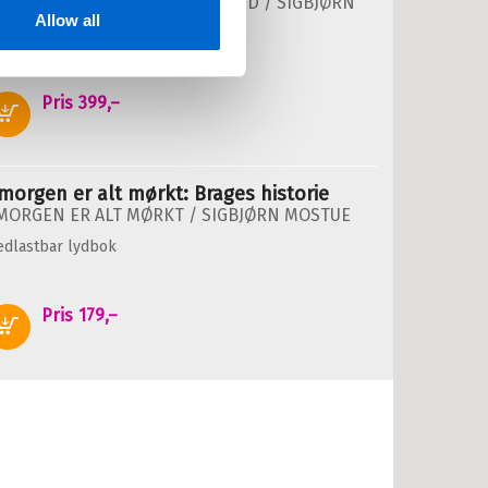
LNA HUSØY OG EVEN STUBBERUD /
SIGBJØRN
Allow all
OSTUE
edlastbar lydbok
Pris
399,–
Kjøp
 morgen er alt mørkt: Brages historie
 MORGEN ER ALT MØRKT /
SIGBJØRN MOSTUE
edlastbar lydbok
Pris
179,–
Kjøp