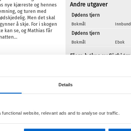
Andre utgaver
ens nye kjæreste og hennes
 stemning, og turen med
Dødens tjern
 dødskjedelig. Men det skal
gynner å skje. For i skogen
Bokmål
Innbund
e kan se, og Mathias får
Dødens tjern
natten...
Bokmål
Ebok
Flere bøker av Sigbjør
H
S
N
Details
functional website, relevant ads and to analyse our traffic.
T