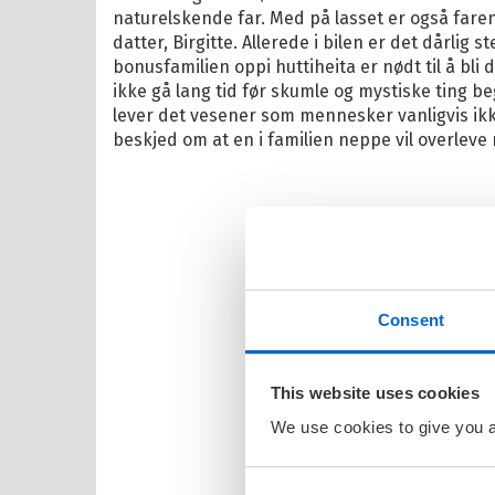
lle >
naturelskende far. Med på lasset er også far
datter, Birgitte. Allerede i bilen er det dårlig
bonusfamilien oppi huttiheita er nødt til å bli
ikke gå lang tid før skumle og mystiske ting be
il Barnas favoritter
lever det vesener som mennesker vanligvis ikk
beskjed om at en i familien neppe vil overleve 
kene Bruse
osbananas
itrollet
en
larna
Consent
ten og Petra
rt Åberg
This website uses cookies
ein Sabeltann
We use cookies to give you a 
nnmann Sam