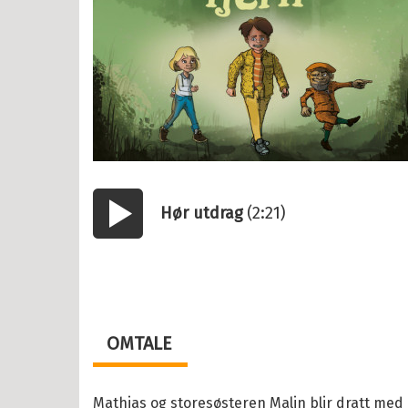
år
år
2 år
il Barnebøker
Hør utdrag
(2:21)
esanger
Start/pause
tyr
r, vitser og quiz
abøker
OMTALE
og Lær
ebøker
Mathias og storesøsteren Malin blir dratt med 