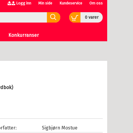
Logg inn
Min side
Kundeservice
Om oss
0
varer
Konkurranser
ydbok)
rfatter:
Sigbjørn Mostue