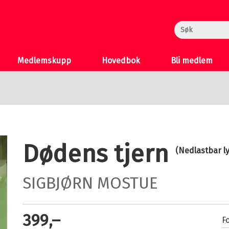
rheksa
n og Katten
 >
Medlemskupp
Hovedbok
Bli medlem
Dødens tjern
(Nedlastbar l
SIGBJØRN MOSTUE
399,–
Fo