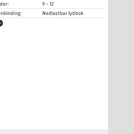
lder:
9 - 12
nnbinding:
Nedlastbar lydbok
tgivelsesår:
2020
rlag:
Cappelen Damm
pråk:
Bokmål
SBN/EAN:
9788202702281
nnleser:
Mostue, Sigbjørn
illetid:
3:17
opibeskyttelse:
Vannmerket
lformat:
MP3