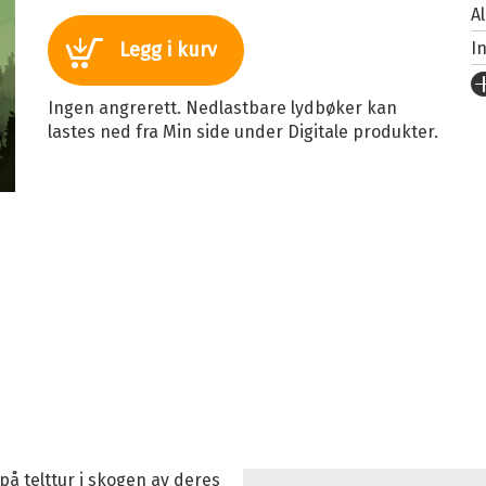
A
I
Legg i kurv
U
Ingen angrerett. Nedlastbare lydbøker kan
Fo
lastes ned fra Min side under Digitale produkter.
S
I
I
Sp
K
Fi
på telttur i skogen av deres