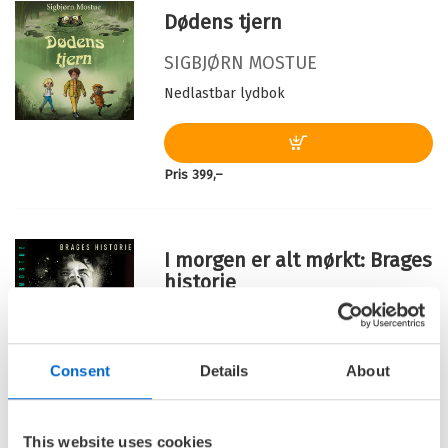
Dødens tjern
SIGBJØRN MOSTUE
Nedlastbar lydbok
Pris
399,–
I morgen er alt mørkt: Brages
historie
I MORGEN ER ALT MØRKT /
SIGBJØRN MOSTUE
Consent
Details
About
Nedlastbar lydbok
This website uses cookies