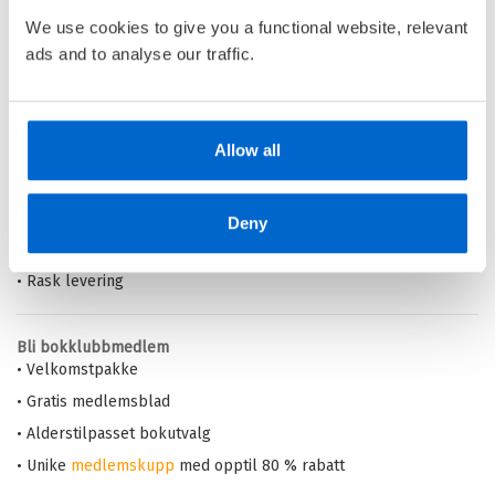
Pris
179,–
We use cookies to give you a functional website, relevant
ads and to analyse our traffic.
Barnas Egen Bokverden – 100% leselyst!
Allow all
Din barnebokhandel på nett
• Best på barnebøker
• Alltid lave priser og maks rabatt
Deny
• Alltid gode
tilbud
med knallpriser
• Rask levering
Bli bokklubbmedlem
• Velkomstpakke
• Gratis medlemsblad
• Alderstilpasset bokutvalg
• Unike
medlemskupp
med opptil 80 % rabatt