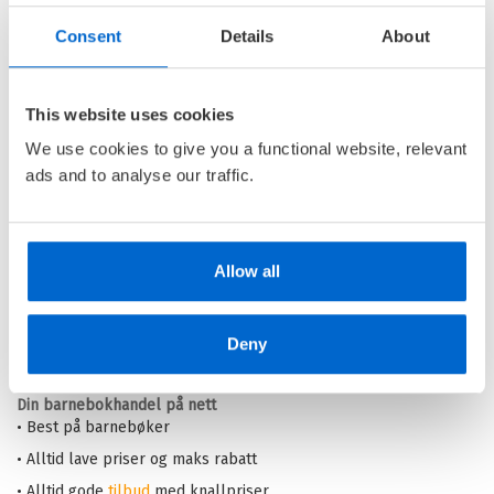
Consent
Details
About
Bildene hvisker
This website uses cookies
KAREN PIRIE /
VAL MCDERMID
We use cookies to give you a functional website, relevant
Heftet
ads and to analyse our traffic.
Kjøp
Pris
229,–
Allow all
Barnas Egen Bokverden – 100% leselyst!
Deny
Din barnebokhandel på nett
• Best på barnebøker
• Alltid lave priser og maks rabatt
• Alltid gode
tilbud
med knallpriser