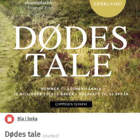
Bla i boka
Dødes tale
(Heftet)