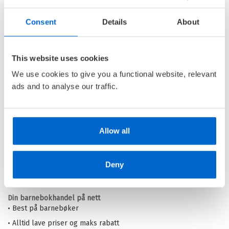
Pris
249,–
Consent
Details
About
Skjelettets vei
This website uses cookies
KAREN PIRIE /
VAL MCDERMID
We use cookies to give you a functional website, relevant
Ebok
ads and to analyse our traffic.
Pris
249,–
Allow all
Deny
Barnas Egen Bokverden – 100% leselyst!
Din barnebokhandel på nett
• Best på barnebøker
• Alltid lave priser og maks rabatt