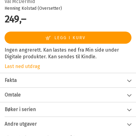
Val McDermid
Henning Kolstad (Oversetter)
249,–
Ingen angrerett. Kan lastes ned fra Min side under
Digitale produkter. Kan sendes til Kindle.
Last ned utdrag
Fakta
Forfatter:
Val McDermid
Omtale
Innbinding:
Ebok
Menneskelige levninger blir funnet på eiendommen til
Bøker i serien
Utgivelsesår:
2020
et gammelt kloster, og det kan det se ut som noen har
brukt hagen som sin personlige gravplass. Over tretti lik
Forlag:
Cappelen Damm
Andre utgaver
blir gravd opp på tomten som ble drevet av en katolsk
Språk:
Bokmål
nonneordenn. Mens Tony Hill og Carol Jordan må følge
Dødes tale