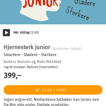
Hør utdrag
(2:30)
Start/pause
Hjernesterk junior
(Nedlastbar lydbok)
Smartere - Gladere - Sterkere
Anders Hansen
og
Mats Wänblad
Ingrid Greaker Myhren (Oversetter)
399,–
Ingen angrerett. Nedlastbare lydbøker kan lastes ned
fra Min side under Digitale produkter.