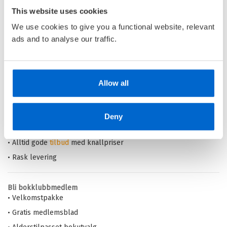
This website uses cookies
We use cookies to give you a functional website, relevant
Pris
379,–
ads and to analyse our traffic.
Barnas Egen Bokverden – 100% leselyst!
Allow all
Din barnebokhandel på nett
• Best på barnebøker
Deny
• Alltid lave priser og maks rabatt
• Alltid gode
tilbud
med knallpriser
• Rask levering
Bli bokklubbmedlem
• Velkomstpakke
• Gratis medlemsblad