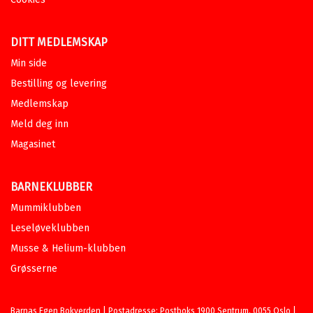
DITT MEDLEMSKAP
Min side
Bestilling og levering
Medlemskap
Meld deg inn
Magasinet
BARNEKLUBBER
Mummiklubben
Leseløveklubben
Musse & Helium-klubben
Grøsserne
Barnas Egen Bokverden | Postadresse: Postboks 1900 Sentrum, 0055 Oslo |