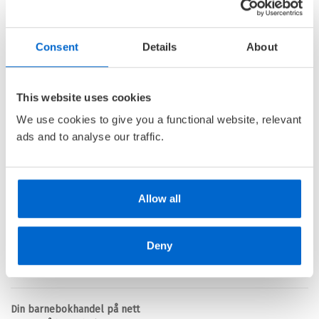
Innbundet
Medlem
179,–
Kjøp
349,–
Ikke medlem
Consent
Details
About
349,–
This website uses cookies
Museum
We use cookies to give you a functional website, relevant
ads and to analyse our traffic.
ANNA FISKE
Innbundet
Medlem
306,–
Kjøp
349,–
Ikke medlem
Allow all
349,–
Deny
Barnas Egen Bokverden – 100% leselyst!
Din barnebokhandel på nett