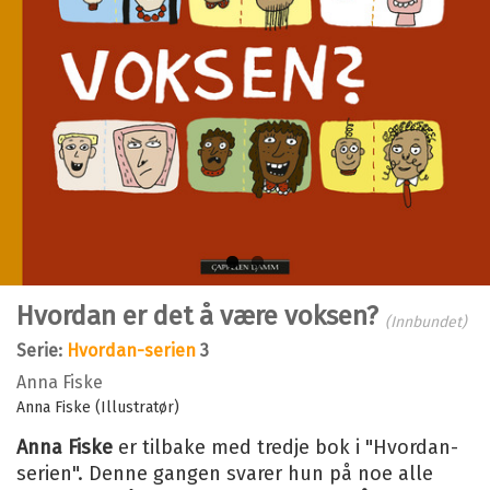
Bla i boka
Hvordan er det å være voksen?
(Innbundet)
Serie:
Hvordan-serien
3
Anna Fiske
Anna Fiske (Illustratør)
Anna Fiske
er tilbake med tredje bok i "Hvordan-
serien". Denne gangen svarer hun på noe alle