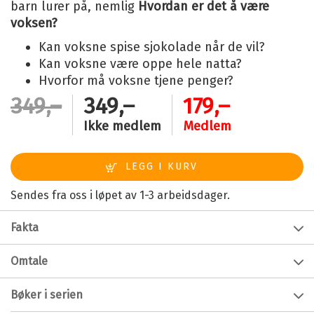
barn lurer på, nemlig
Hvordan er det å være
voksen?
Kan voksne spise sjokolade når de vil?
Kan voksne være oppe hele natta?
Hvorfor må voksne tjene penger?
349,–
349,–
179,–
Ikke medlem
Medlem
Sendes fra oss i løpet av 1-3 arbeidsdager.
Fakta
Forfatter:
Anna Fiske
Omtale
Alder:
3 - 7
Kan voksne gjøre hva de vil?
Bøker i serien
Innbinding:
Innbundet
Hvordan er det egentlig å være voksen? Mange barn