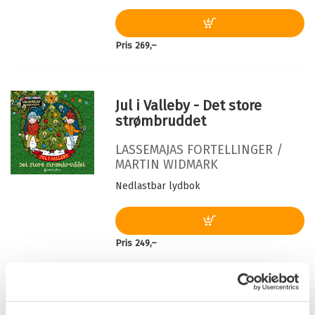
Originaltittel:
Julsabotören
Oversatt av:
Aspen, Nina
Pris
269,–
Serie:
LasseMajas fortellinger
Serienummer:
5
Jul i Valleby - Det store
strømbruddet
LASSEMAJAS FORTELLINGER /
MARTIN WIDMARK
Nedlastbar lydbok
Pris
249,–
LasseMajas Detektivbyrå -