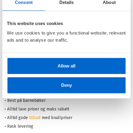
Karnevalsmysteriet
Consent
Details
About
LASSEMAJAS DETEKTIVBYRÅ /
MARTIN WIDMARK
This website uses cookies
Nedlastbar lydbok
We use cookies to give you a functional website, relevant
ads and to analyse our traffic.
Pris
269,–
Allow all
Barnas Egen Bokverden – 100% leselyst!
Deny
Din barnebokhandel på nett
• Best på barnebøker
• Alltid lave priser og maks rabatt
• Alltid gode
tilbud
med knallpriser
• Rask levering