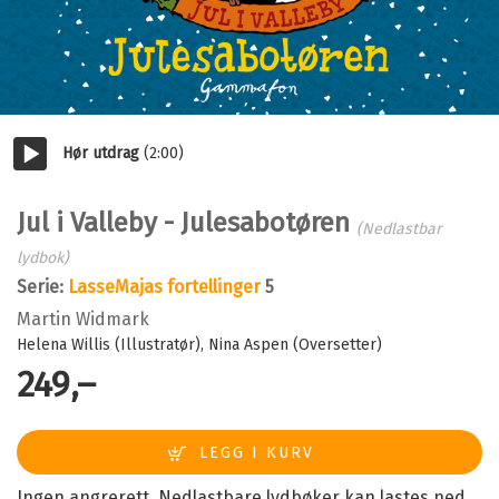
Hør utdrag
(2:00)
Start/pause
Jul i Valleby - Julesabotøren
(Nedlastbar
lydbok)
Serie:
LasseMajas fortellinger
5
Martin Widmark
Helena Willis (Illustratør)
Nina Aspen (Oversetter)
249,–
Ingen angrerett. Nedlastbare lydbøker kan lastes ned