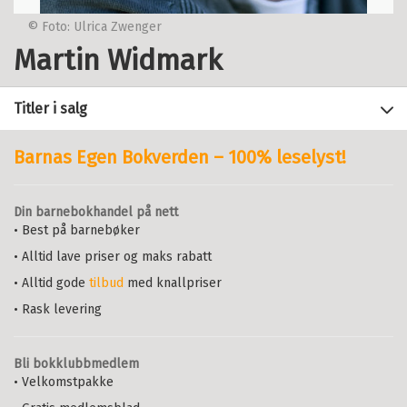
© Foto: Ulrica Zwenger
Martin Widmark
Titler i salg
Barnas Egen Bokverden – 100% leselyst!
Filter
Din barnebokhandel på nett
+
• Best på barnebøker
KATEGORI
LasseMajas Detektivbyrå:
Smuglermysteriet
• Alltid lave priser og maks rabatt
+
Alle
MARTIN WIDMARK
FORMAT
• Alltid gode
tilbud
med knallpriser
Ungdomsbøker (12)
+
Serie
LasseMajas Detektivbyrå 34
Alle
SPRÅK
Barnebøker (6)
• Rask levering
Innbundet
Bokmål
2026
Innbundet (73)
+
Alle
Pris
269,–
Kjøp
ALDER
Nedlastbar lydbok (70)
Bokmål (204)
Sendes fra oss i løpet av 1-3
Bli bokklubbmedlem
+
Lydbok-CD (31)
Alle
arbeidsdager.
SERIER
• Velkomstpakke
Nynorsk (7)
Ebok (18)
6 - 9 år (147)