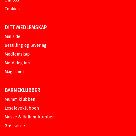
Om oss
Jul i Valleby - Julesabotøren
MARTIN WIDMARK
Cookies
Serie
LasseMajas Detektivbyrå
Innbundet
Bokmål
2022
DITT MEDLEMSKAP
Medlem
179,–
Kjøp
Ikke medlem
249,–
Min side
249,–
Bestilling og levering
Sendes fra oss i løpet av 1-3
arbeidsdager.
Medlemskap
Meld deg inn
LasseMajas Detektivbyrå:
Magasinet
Musikkmysteriet
MARTIN WIDMARK
Serie
LasseMajas Detektivbyrå 30
BARNEKLUBBER
Innbundet
Bokmål
2022
Mummiklubben
Medlem
229,–
Kjøp
Ikke medlem
269,–
Leseløveklubben
269,–
Musse & Helium-klubben
Sendes fra oss i løpet av 1-3
arbeidsdager.
Grøsserne