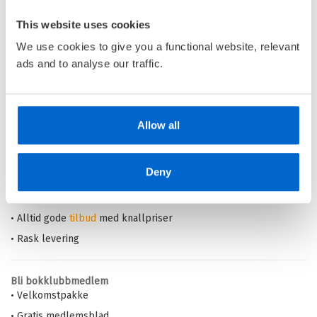
Heftet
This website uses cookies
Kjøp
Pris
229,–
We use cookies to give you a functional website, relevant
ads and to analyse our traffic.
Barnas Egen Bokverden – 100% leselyst!
Allow all
Din barnebokhandel på nett
Deny
• Best på barnebøker
• Alltid lave priser og maks rabatt
• Alltid gode
tilbud
med knallpriser
• Rask levering
Bli bokklubbmedlem
• Velkomstpakke
• Gratis medlemsblad