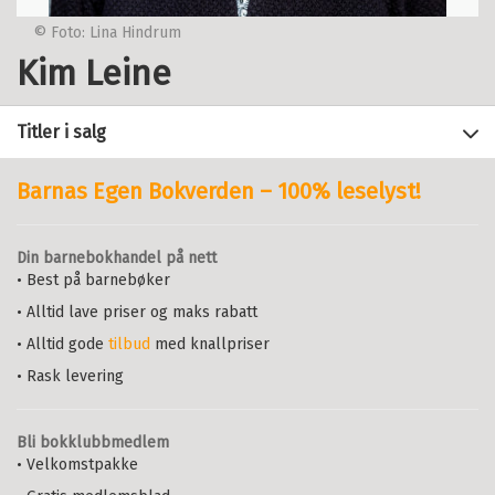
© Foto: Lina Hindrum
Kim Leine
Titler i salg
Barnas Egen Bokverden – 100% leselyst!
Filter
Din barnebokhandel på nett
+
• Best på barnebøker
STATUS
Olavs hus
: Kors og korpus 1
KIM LEINE
• Alltid lave priser og maks rabatt
+
Alle
FORMAT
Innbundet
Bokmål
2026
• Alltid gode
tilbud
med knallpriser
Nyheter (2)
+
Alle
Pris
449,–
Kjøp
SPRÅK
• Rask levering
Innbundet (16)
Sendes fra oss i løpet av 1-3
+
Alle
ALDER
Nedlastbar lydbok (14)
arbeidsdager.
Bokmål (54)
Bli bokklubbmedlem
+
Ebok (13)
Alle
SERIER
• Velkomstpakke
Heftet (10)
6 - 9 år (6)