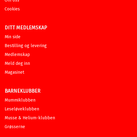
Om oss
Innbundet
Bokmål
2021
Pris
449,–
Kjøp
Cookies
Sendes fra oss i løpet av 1-3
arbeidsdager.
DITT MEDLEMSKAP
Ebok
Min side
Olavs hus
: Kors og korpus 1
Bestilling og levering
KIM LEINE
Medlemskap
Ebok
Bokmål
2026
Meld deg inn
Pris
329,–
Magasinet
BARNEKLUBBER
Mummiklubben
Miraklet i snøhulen
Leseløveklubben
KIM LEINE
Musse & Helium-klubben
Innbundet
Bokmål
2021
Pris
329,–
Grøsserne
Kjøp
Sendes fra oss i løpet av 1-3