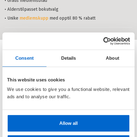
Alle
• Gratis medlemsblad
Lydbok-CD (1)
10+ (3)
Karolines krig
Grønlands-trilogien (13)
• Alderstilpasset bokutvalg
KIM LEINE
Karoline Blicher (10)
• Unike
medlemskupp
med opptil 80 % rabatt
Serie
Karoline Blicher 3
Andreas og Sofie (3)
Innbundet
Bokmål
2024
Pris
449,–
Kjøp
Sendes fra oss i løpet av 1-3
arbeidsdager.
Consent
Details
About
Karolines kamp
KIM LEINE
This website uses cookies
Serie
Karoline Blicher 2
Innbundet
Bokmål
2023
We use cookies to give you a functional website, relevant
Pris
449,–
Kjøp
ads and to analyse our traffic.
Sendes fra oss i løpet av 1-3
arbeidsdager.
Allow all
Karolines kjærlighet
KIM LEINE