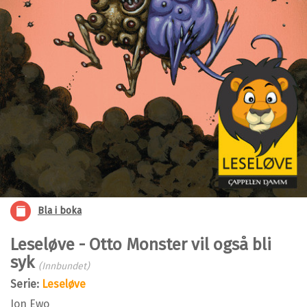
Bla i boka
Leseløve - Otto Monster vil også bli
syk
(Innbundet)
Serie:
Leseløve
Jon Ewo