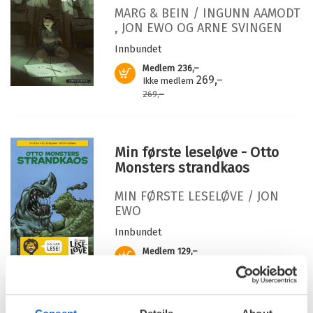
Antall sider:
72
blir veeeldig dårlig. Og da kommer monsterlegene på
MARG & BEIN /
INGUNN AAMODT
besøk ...
Illustratør:
Kjelsen, Reidar
,
JON EWO
OG
ARNE SVINGEN
Serie:
Leseløve
Otto til en ny generasjon!
Innbundet
Medlem
236,–
Kjøp
269,–
Ikke medlem
269,–
Min første leseløve - Otto
Monsters strandkaos
MIN FØRSTE LESELØVE /
JON
EWO
Innbundet
Medlem
129,–
Kjøp
199,–
Ikke medlem
199,–