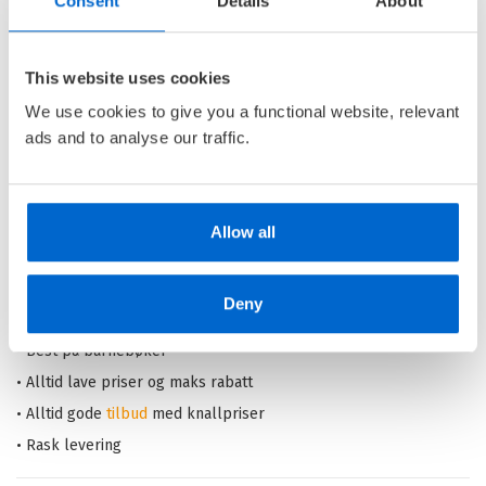
Consent
Details
About
Leseløve - Otto Monster i
familietrøbbel
This website uses cookies
LESELØVE /
JON EWO
We use cookies to give you a functional website, relevant
Innbundet
ads and to analyse our traffic.
Kjøp
Pris
229,–
Allow all
Barnas Egen Bokverden – 100% leselyst!
Deny
Din barnebokhandel på nett
• Best på barnebøker
• Alltid lave priser og maks rabatt
• Alltid gode
tilbud
med knallpriser
• Rask levering