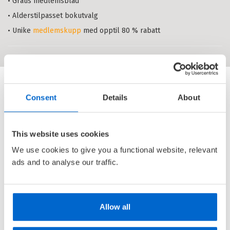
• Gratis medlemsblad
Jævla hetero
• Alderstilpasset bokutvalg
KIM TORREJAS
• Unike
medlemskupp
med opptil 80 % rabatt
Nedlastbar lydbok
Bokmål
2025
Pris
329,–
Ebok
Jævla hetero
KIM TORREJAS
Consent
Details
About
Ebok
Bokmål
2025
Pris
249,–
This website uses cookies
We use cookies to give you a functional website, relevant
ads and to analyse our traffic.
Cappelen Damms lesebok for 7.
trinn
INGVILD BJERKELAND
,
THOMAS
Allow all
BRUNSTRØM
,
FRODE EIE LARSEN
,
JON EWO
,
PEDER INGE KNUTSEN