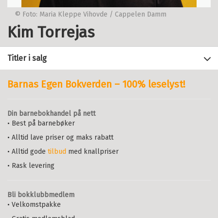
© Foto: Maria Kleppe Vihovde / Cappelen Damm
Kim Torrejas
Titler i salg
Barnas Egen Bokverden – 100% leselyst!
Filter
Din barnebokhandel på nett
+
• Best på barnebøker
STATUS
Jævla hetero
KIM TORREJAS
• Alltid lave priser og maks rabatt
+
Alle
FORMAT
Innbundet
Bokmål
2025
• Alltid gode
tilbud
med knallpriser
Kommende utgivelser (4)
+
Alle
Pris
329,–
Kjøp
SPRÅK
• Rask levering
Innbundet (5)
Sendes fra oss i løpet av 1-3
+
Alle
ALDER
Ebok (1)
arbeidsdager.
Bokmål (5)
Bli bokklubbmedlem
Nedlastbar lydbok (1)
Alle
• Velkomstpakke
Nynorsk (2)
10+ (1)