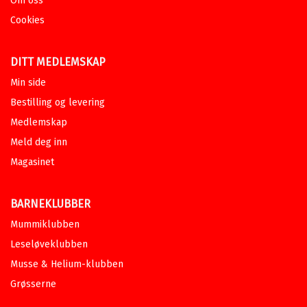
Om oss
Innbundet
Bokmål
2026
Pris
979,–
Kjøp
Cookies
Forventes i salg 24.08.2026
DITT MEDLEMSKAP
Cappelen Damms lesebok for 7.
trinn
Min side
INGVILD BJERKELAND
,
THOMAS
Bestilling og levering
BRUNSTRØM
,
FRODE EIE LARSEN
,
JON EWO
,
PEDER INGE KNUTSEN
Medlemskap
SAMDAL
,
KIRSTI KRISTOFFERSEN
,
Meld deg inn
SIGBJØRN MOSTUE
,
DINA NORLUND
,
ANJA HAUGER RATIKAINEN
,
BJØRN F.
Magasinet
RØRVIK
,
SIMON STRANGER
,
BRYNJULF JUNG TJØNN
OG
KIM
TORREJAS
BARNEKLUBBER
Innbundet
Nynorsk
2026
Mummiklubben
Pris
299,–
Kjøp
Leseløveklubben
Forventes i salg 15.08.2026
Musse & Helium-klubben
Grøsserne
Cappelen Damms lesebok for 7.
trinn Lærarens bok