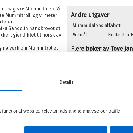
den magiske Mummidalen. Vi
Andre utgaver
nte Mummitroll, og vi møter
terer.
Mummidalens alfabet
ka Sandelin har skrevet et
akkert gjendiktet til norsk av
Bokmål
Nedlastbar 
iginalverk om Mummitrollet
Flere bøker av Tove Ja
M
M
I
Details
functional website, relevant ads and to analyse our traffic.
M
M