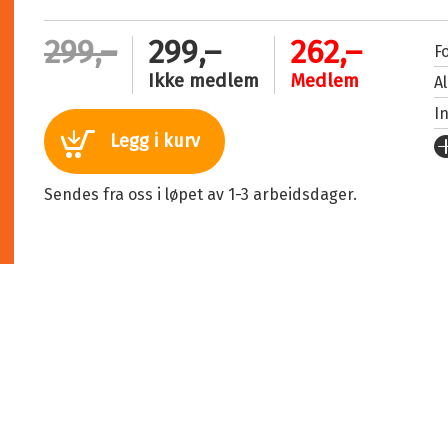
299,–
299,–
262,–
Fo
Ikke medlem
Medlem
A
I
Legg i kurv
U
Fo
Sendes fra oss i løpet av 1-3 arbeidsdager.
S
I
An
Or
O
Se