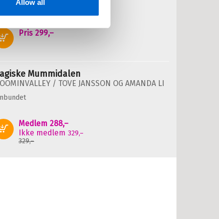
nnbundet
Allow all
Pris
299,–
Kjøp
agiske Mummidalen
OOMINVALLEY /
TOVE JANSSON
OG
AMANDA LI
nnbundet
Medlem
288,–
Kjøp
Ikke medlem
329,–
329,–