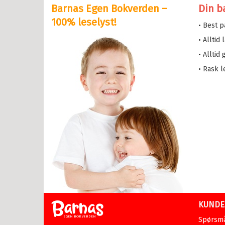
Barnas Egen Bokverden –
Din b
serne
100% leselyst!
• Best 
løve
• Alltid
etten
• Alltid
a i trehuset
• Rask l
 magiske mamma
eMaja
sen min
lle >
il Ungdomsbøker
abøker
KUNDE
asy
Spørsmå