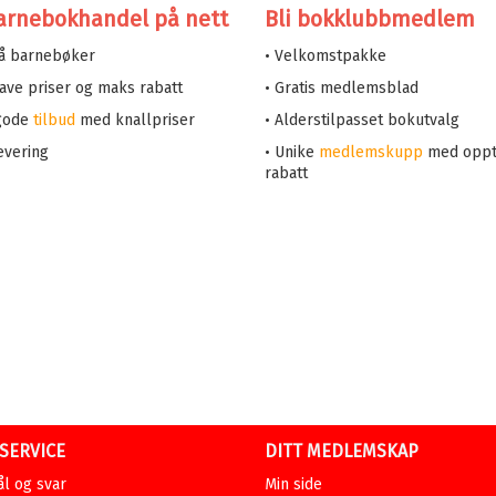
arnebokhandel på nett
Bli bokklubbmedlem
på barnebøker
• Velkomstpakke
 lave priser og maks rabatt
• Gratis medlemsblad
 gode
tilbud
med knallpriser
• Alderstilpasset bokutvalg
evering
• Unike
medlemskupp
med oppt
rabatt
SERVICE
DITT MEDLEMSKAP
l og svar
Min side