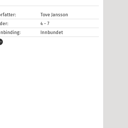
rfatter:
Tove Jansson
lder:
4 - 7
nnbinding:
Innbundet
tgivelsesår:
2022
rlag:
Cappelen Damm
pråk:
Bokmål
SBN/EAN:
9788202726591
tall sider:
72
iginaltittel:
Mumindalens alfabet
versatt av:
Sævareid, Heidi
rie:
Mummitrollet