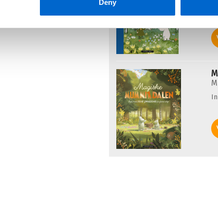
I
Deny
M
M
I