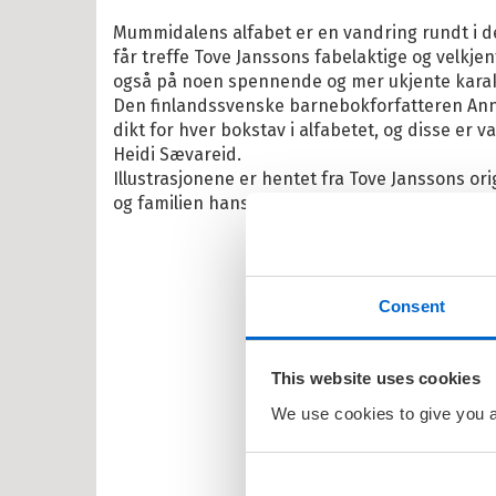
Mummidalens alfabet er en vandring rundt i 
får treffe Tove Janssons fabelaktige og velkje
il Barnas favoritter
også på noen spennende og mer ukjente karak
Den finlandssvenske barnebokforfatteren Anni
kene Bruse
dikt for hver bokstav i alfabetet, og disse er v
Heidi Sævareid.
osbananas
Illustrasjonene er hentet fra Tove Janssons or
itrollet
og familien hans.
en
larna
Consent
ten og Petra
rt Åberg
This website uses cookies
ein Sabeltann
We use cookies to give you a 
nnmann Sam
bjørn Egner