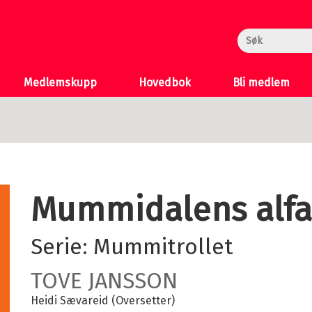
rheksa
n og Katten
 >
Medlemskupp
Hovedbok
Bli medlem
Mummidalens alf
Serie:
Mummitrollet
TOVE JANSSON
Heidi Sævareid (Oversetter)