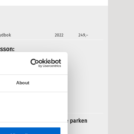
lydbok
2022
249,–
nsson:
ummi - Dine første år
UMMITROLLET /
TOVE JANSSON
nnbundet
About
Pris
299,–
Kjøp
ummitrollet - Den forbudte parken
UMMITROLLET /
TOVE JANSSON