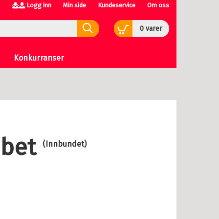
Logg inn
Min side
Kundeservice
Om oss
0
varer
Konkurranser
abet
(Innbundet)