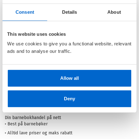
299,–
Ikke medlem
299,–
Consent
Details
About
Blodspakten
This website uses cookies
We use cookies to give you a functional website, relevant
STOCKHOLM /
JOHAN
ads and to analyse our traffic.
RUNDBERG
Innbundet
Kjøp
Pris
299,–
Allow all
Barnas Egen Bokverden – 100% leselyst!
Deny
Din barnebokhandel på nett
• Best på barnebøker
• Alltid lave priser og maks rabatt