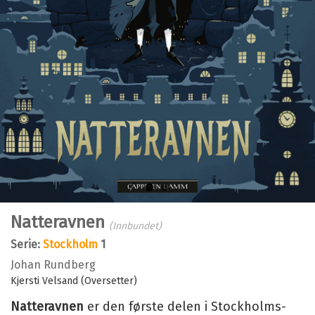
Bla i boka
Natteravnen
(Innbundet)
Serie:
Stockholm
1
Johan Rundberg
Kjersti Velsand (Oversetter)
Natteravnen
er den første delen i Stockholms-