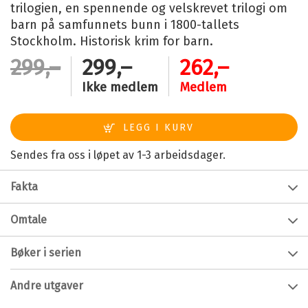
trilogien, en spennende og velskrevet trilogi om
barn på samfunnets bunn i 1800-tallets
Stockholm. Historisk krim for barn.
299,–
299,–
262,–
Ikke medlem
Medlem
Sendes fra oss i løpet av 1-3 arbeidsdager.
Fakta
Forfatter:
Johan Rundberg
Omtale
Alder:
9 - 12
Natteravnen - død eller levende?
Bøker i serien
Innbinding:
Innbundet
Mika på11 år har bodd på barnehjem i Drottninggatan
Utgivelsesår:
2022
hele livet. For å kunne overleve i 1800-tallets Stockholm
Andre utgaver
har hun utviklet et skarpt blikk for detaljer og krevende
Forlag:
Cappelen Damm