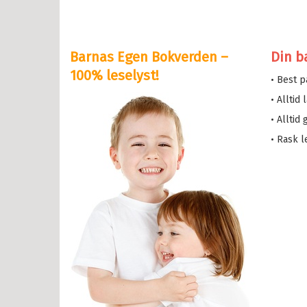
eskolen
y Potter
Barnas Egen Bokverden –
Din b
serne
100% leselyst!
• Best 
løve
• Alltid
etten
• Alltid
a i trehuset
• Rask l
 magiske mamma
eMaja
sen min
lle >
il Ungdomsbøker