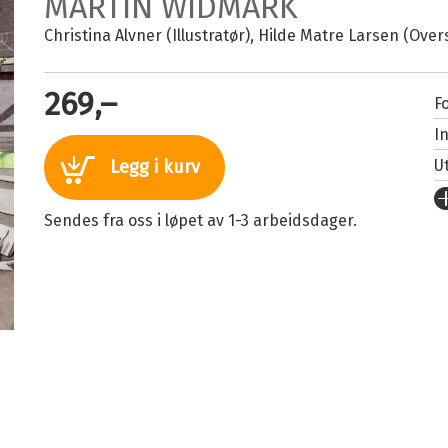
MARTIN WIDMARK
Christina Alvner (Illustratør)
Hilde Matre Larsen (Over
269,–
Fo
I
U
Legg i kurv
Fo
Sendes fra oss i løpet av 1-3 arbeidsdager.
S
I
An
Il
Or
O
Se