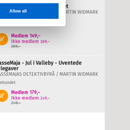
asseMaja - Detektivmysteriet
Allow all
ASSEMAJAS DETEKTIVBYRÅ /
MARTIN WIDMARK
nnbundet
Medlem
149,–
Kjøp
Ikke medlem
269,–
269,–
asseMaja - Jul i Valleby - Uventede
ulegaver
ASSEMAJAS DETEKTIVBYRÅ /
MARTIN WIDMARK
nnbundet
Medlem
179,–
Kjøp
Ikke medlem
249,–
249,–