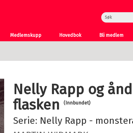
rheksa
n og Katten
 >
Medlemskupp
Hovedbok
Bli medlem
Nelly Rapp og ånd
flasken
(Innbundet)
Serie:
Nelly Rapp - monste