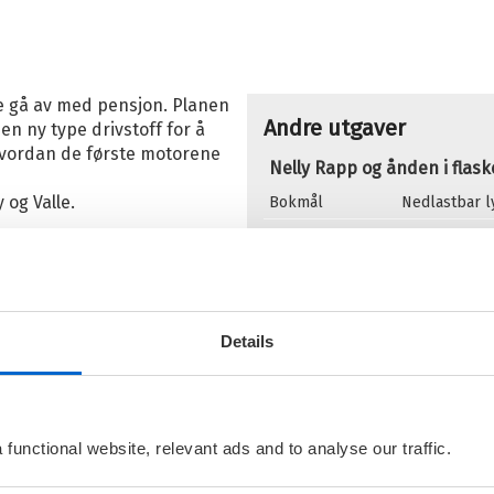
S
le gå av med pensjon. Planen
Andre utgaver
 en ny type drivstoff for å
 hvordan de første motorene
Nelly Rapp og ånden i flas
og Valle.
Bokmål
Nedlastbar 
yld», sier en hul stemme.
Flere bøker av Martin
L
mme bøker med mysterier
S
 er skrevet at Martin
Details
L
 LasseMajas Detektivbyrå.
I
functional website, relevant ads and to analyse our traffic.