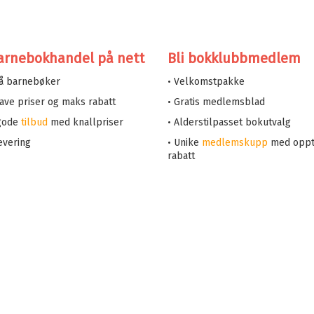
arnebokhandel på nett
Bli bokklubbmedlem
på barnebøker
• Velkomstpakke
 lave priser og maks rabatt
• Gratis medlemsblad
 gode
tilbud
med knallpriser
• Alderstilpasset bokutvalg
evering
• Unike
medlemskupp
med oppt
rabatt