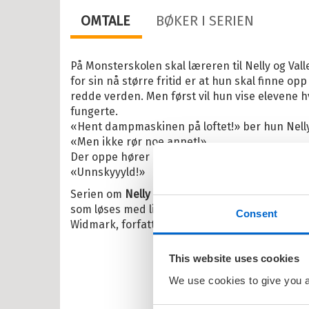
ebøker
OMTALE
BØKER I SERIEN
lle >
På Monsterskolen skal læreren til Nelly og Val
for sin nå større fritid er at hun skal finne opp
il Barnas favoritter
redde verden. Men først vil hun vise elevene
fungerte.
kene Bruse
«Hent dampmaskinen på loftet!» ber hun Nelly 
«Men ikke rør noe annet!»
osbananas
Der oppe hører de noe bak en låst dør. «Unnsk
itrollet
«Unnskyyyld!»
Serien om
Nelly Rapp
er spennende og morso
en
som løses med likevekt, lærdom og list. Bøkene
Consent
larna
Widmark, forfatteren bak den populære serien
ten og Petra
This website uses cookies
rt Åberg
We use cookies to give you a 
ein Sabeltann