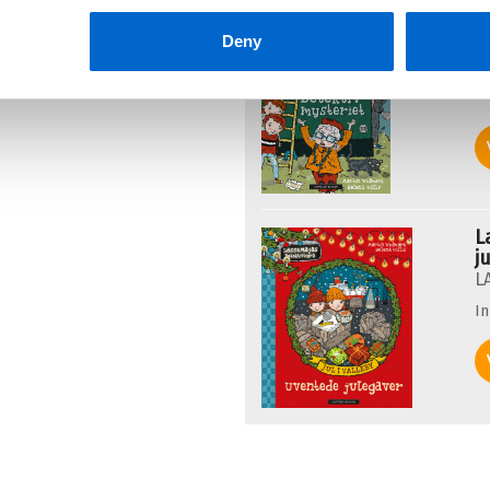
L
Deny
L
I
L
j
L
I