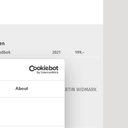
erienummer:
20
ken
lydbok
2021
199,–
 Widmark:
asseMajas Detektivbyrå:
muglermysteriet
About
ASSEMAJAS DETEKTIVBYRÅ /
MARTIN WIDMARK
nnbundet
Pris
269,–
Kjøp