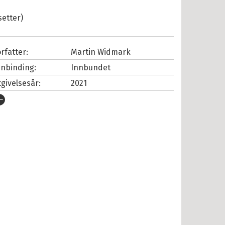
setter)
rfatter:
Martin Widmark
nnbinding:
Innbundet
tgivelsesår:
2021
rlag:
Cappelen Damm
pråk:
Bokmål
SBN/EAN:
9788202722050
tall sider:
104
lustratør:
Alvner, Christina
iginaltittel:
Nelly Rapp och anden i
flaskan
versatt av:
Larsen, Hilde Matre
rie:
Nelly Rapp - monsteragent