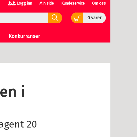
Logg inn
Min side
Kundeservice
Om oss
0
varer
Konkurranser
en i
ragent
20