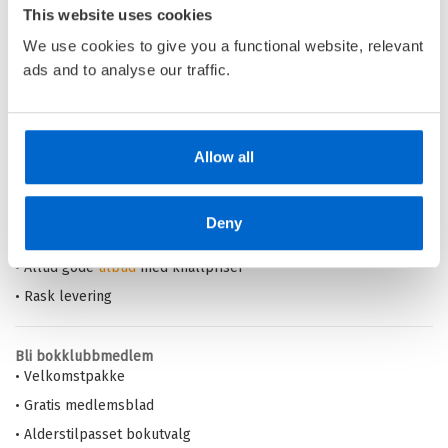
This website uses cookies
We use cookies to give you a functional website, relevant
Pris
349,–
ads and to analyse our traffic.
Barnas Egen Bokverden – 100% leselyst!
Allow all
Din barnebokhandel på nett
• Best på barnebøker
Deny
• Alltid lave priser og maks rabatt
• Alltid gode
tilbud
med knallpriser
• Rask levering
Bli bokklubbmedlem
• Velkomstpakke
• Gratis medlemsblad
• Alderstilpasset bokutvalg