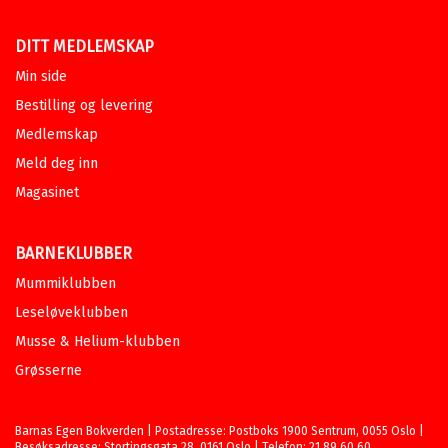
DITT MEDLEMSKAP
Min side
Bestilling og levering
Medlemskap
Meld deg inn
Magasinet
BARNEKLUBBER
Mummiklubben
Leseløveklubben
Musse & Helium-klubben
Grøsserne
Barnas Egen Bokverden | Postadresse: Postboks 1900 Sentrum, 0055 Oslo |
Besøksadresse: Stortingsgata 28, 0161 Oslo | Telefon: 21 89 60 60.