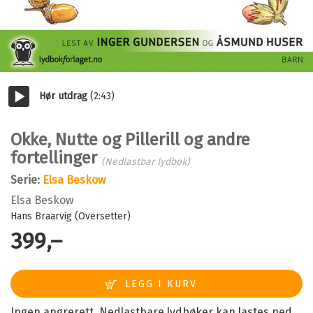
Hør utdrag
(2:43)
Start/pause
Okke, Nutte og Pillerill og andre
fortellinger
(Nedlastbar lydbok)
Serie:
Elsa Beskow
Elsa Beskow
Hans Braarvig (Oversetter)
399,–
Ingen angrerett. Nedlastbare lydbøker kan lastes ned