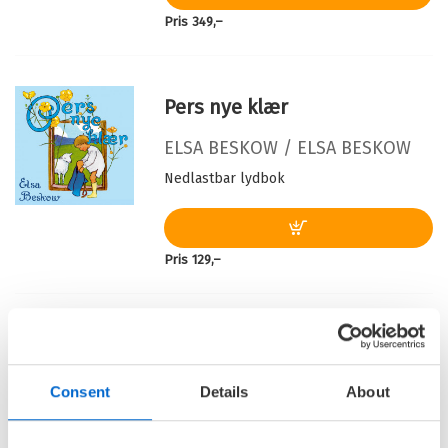
Oversatt av:
Braarvig, Hans
Pris
349,–
Serie:
Elsa Beskow
Pers nye klær
ELSA BESKOW /
ELSA BESKOW
Nedlastbar lydbok
Pris
129,–
Muntergjøk
ELSA BESKOW /
ELSA BESKOW
Consent
Details
About
Nedlastbar lydbok