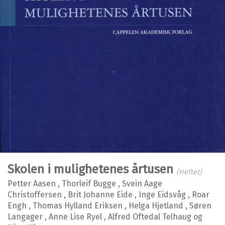
Skolen i mulighetenes årtusen
(Heftet)
Petter Aasen
,
Thorleif Bugge
,
Svein Aage
Christoffersen
,
Brit Johanne Eide
,
Inge Eidsvåg
,
Roar
Engh
,
Thomas Hylland Eriksen
,
Helga Hjetland
,
Søren
Langager
,
Anne Lise Ryel
,
Alfred Oftedal Telhaug
og