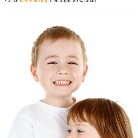
• Unike
medlemskupp
med opptil 80 % rabatt