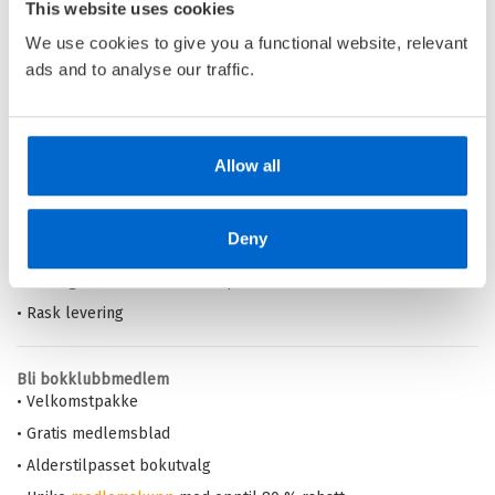
This website uses cookies
Kjøp
Pris
399,–
We use cookies to give you a functional website, relevant
ads and to analyse our traffic.
Barnas Egen Bokverden – 100% leselyst!
Allow all
Din barnebokhandel på nett
• Best på barnebøker
Deny
• Alltid lave priser og maks rabatt
• Alltid gode
tilbud
med knallpriser
• Rask levering
Bli bokklubbmedlem
• Velkomstpakke
• Gratis medlemsblad
• Alderstilpasset bokutvalg