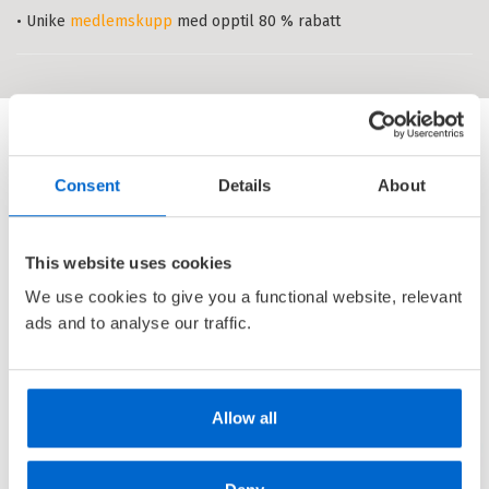
SVEIN AAGE CHRISTOFFERSEN
,
BRIT
• Unike
medlemskupp
med opptil 80 % rabatt
JOHANNE EIDE
,
INGE EIDSVÅG
,
ROAR
ENGH
,
THOMAS HYLLAND ERIKSEN
,
HELGA HJETLAND
,
SØREN LANGAGER
,
ANNE LISE RYEL
,
ALFRED OFTEDAL
TELHAUG
OG
NINA WINGER
Heftet
Bokmål
1999
Pris
298,–
Consent
Details
About
Tittelen finnes ikke lenger i
sortimentet.
Kompetente barn og kvalifiserte
This website uses cookies
pedagoger
: i den nye småskolen
We use cookies to give you a functional website, relevant
BRIT JOHANNE EIDE
OG
NINA WINGER
ads and to analyse our traffic.
Heftet
Bokmål
1996
Pris
268,–
Tittelen finnes ikke lenger i
sortimentet.
Allow all