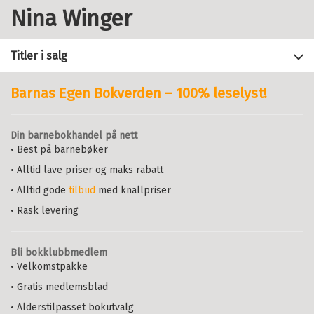
Nina Winger
Titler i salg
Barnas Egen Bokverden – 100% leselyst!
Filter
Din barnebokhandel på nett
+
• Best på barnebøker
FORMAT
Fra barns synsvinkel
: Intervju
med barn - metodiske og etiske
• Alltid lave priser og maks rabatt
+
Alle
refleksjoner
SPRÅK
BRIT JOHANNE EIDE
OG
NINA WINGER
• Alltid gode
tilbud
med knallpriser
Heftet (3)
Alle
Heftet
Bokmål
2003
• Rask levering
Pris
479,–
Kjøp
Bokmål (3)
Sendes fra oss i løpet av 1-3
arbeidsdager.
Bli bokklubbmedlem
• Velkomstpakke
• Gratis medlemsblad
Skolen i mulighetenes årtusen
PETTER AASEN
,
THORLEIF BUGGE
,
• Alderstilpasset bokutvalg