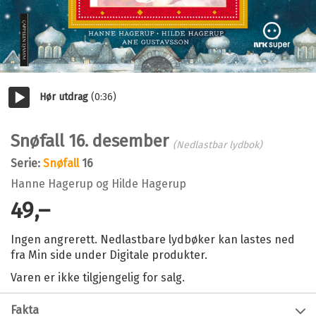
Hør utdrag
(0:36)
Start/pause
Snøfall 16. desember
(Nedlastbar lydbok)
Serie:
Snøfall
16
Hanne Hagerup
og
Hilde Hagerup
49,–
Ingen angrerett. Nedlastbare lydbøker kan lastes ned
fra Min side under Digitale produkter.
Varen er ikke tilgjengelig for salg.
Fakta