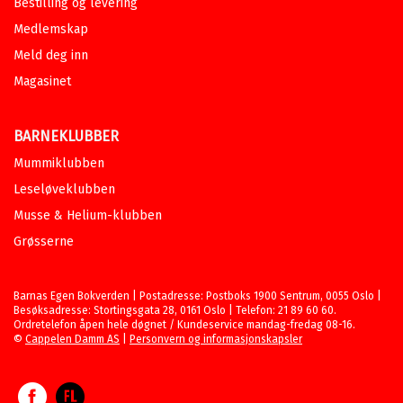
Bestilling og levering
Medlemskap
Meld deg inn
Magasinet
BARNEKLUBBER
Mummiklubben
Leseløveklubben
Musse & Helium-klubben
Grøsserne
Barnas Egen Bokverden | Postadresse: Postboks 1900 Sentrum, 0055 Oslo |
Besøksadresse: Stortingsgata 28, 0161 Oslo | Telefon: 21 89 60 60.
Ordretelefon åpen hele døgnet / Kundeservice mandag-fredag 08-16.
©
Cappelen Damm AS
|
Personvern og informasjonskapsler
Facebook
Forlagsliv