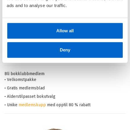
ads and to analyse our traffic.
Barnas Egen Bokverden – 100% leselyst!
Din barnebokhandel på nett
Allow all
• Best på barnebøker
• Alltid lave priser og maks rabatt
• Alltid gode
tilbud
med knallpriser
Deny
• Rask levering
Bli bokklubbmedlem
• Velkomstpakke
• Gratis medlemsblad
• Alderstilpasset bokutvalg
• Unike
medlemskupp
med opptil 80 % rabatt