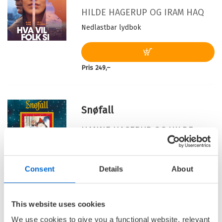
HILDE HAGERUP
OG
IRAM HAQ
Nedlastbar lydbok
Pris
249,–
Snøfall
HANNE HAGERUP
OG
HILDE
HAGERUP
Nedlastbar lydbok
Consent
Details
About
Pris
249,–
This website uses cookies
We use cookies to give you a functional website, relevant