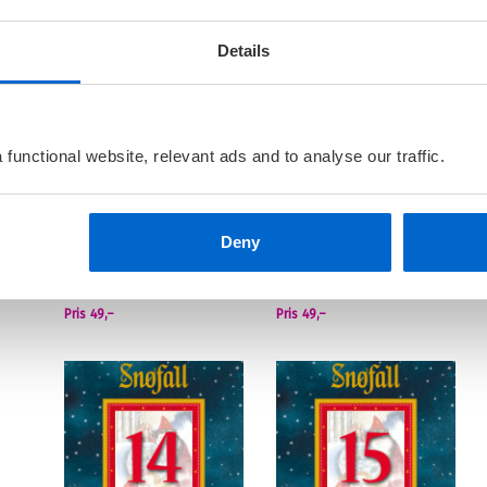
Pris
49,–
Pris
49,–
Details
functional website, relevant ads and to analyse our traffic.
Deny
Snøfall 10. desember
Snøfall 11. desember
HANNE HAGERUP
OG
HILDE
HANNE HAGERUP
OG
HILDE
HAGERUP
HAGERUP
Pris
49,–
Pris
49,–