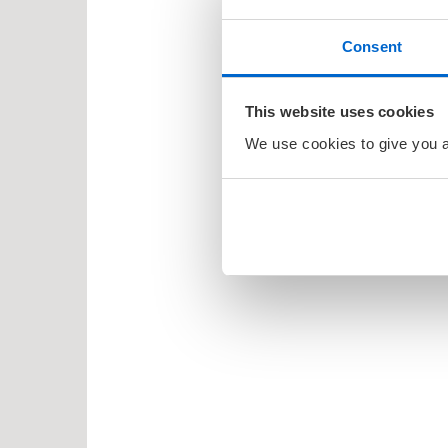
år
2 år
Consent
This website uses cookies
We use cookies to give you a 
il Barnebøker
esanger
tyr
r, vitser og quiz
abøker
og Lær
ebøker
lle >