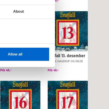
Pris
49,–
Pris
49,–
About
Allow all
Snøfall 12. desember
Snøfall 13. desember
HANNE HAGERUP
OG
HILDE
HANNE HAGERUP
OG
HILDE
HAGERUP
HAGERUP
Pris
49,–
Pris
49,–