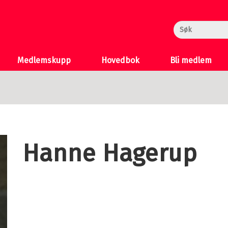
rheksa
n og Katten
 >
Medlemskupp
Hovedbok
Bli medlem
Hanne Hagerup