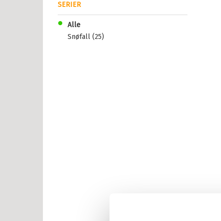
SERIER
Alle
Snøfall (25)
år
r
år
år