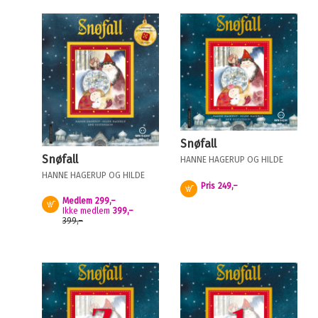
Snøfall
Snøfall
HANNE HAGERUP
OG
HILDE
HAGERUP
HANNE HAGERUP
OG
HILDE
Pris
249,–
HAGERUP
Kjøp
Medlem
299,–
Kjøp
Ikke medlem
399,–
399,–