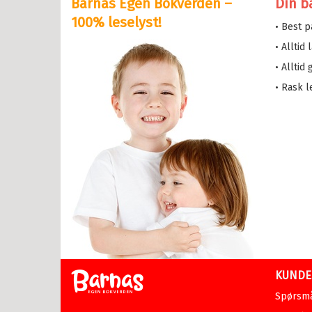
Barnas Egen Bokverden –
Din b
serne
100% leselyst!
• Best 
løve
• Alltid
etten
• Alltid
a i trehuset
• Rask l
 magiske mamma
eMaja
sen min
lle >
il Ungdomsbøker
abøker
KUNDE
asy
Spørsmå