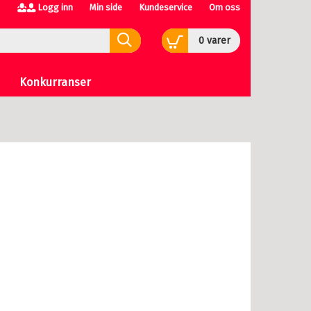
Logg inn
Min side
Kundeservice
Om oss
0
varer
Konkurranser