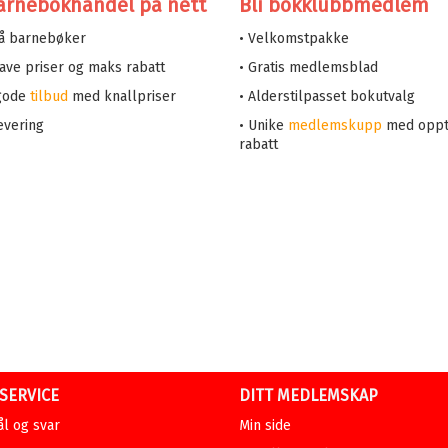
arnebokhandel på nett
Bli bokklubbmedlem
på barnebøker
• Velkomstpakke
 lave priser og maks rabatt
• Gratis medlemsblad
 gode
tilbud
med knallpriser
• Alderstilpasset bokutvalg
evering
• Unike
medlemskupp
med oppt
rabatt
SERVICE
DITT MEDLEMSKAP
l og svar
Min side