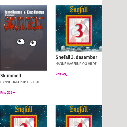
Snøfall 3. desember
HANNE HAGERUP
OG
HILDE
HAGERUP
Pris
49,–
Skummelt
HANNE HAGERUP
OG
KLAUS
HAGERUP
Pris
229,–