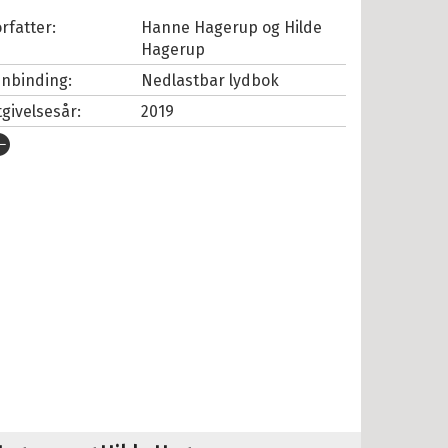
rfatter:
Hanne Hagerup
og
Hilde
Hagerup
nnbinding:
Nedlastbar lydbok
tgivelsesår:
2019
rlag:
Cappelen Damm
pråk:
Bokmål
SBN/EAN:
9788202666828
nnleser:
Maurstad, Scott Molvær
illetid:
0:13
opibeskyttelse:
Vannmerket
lformat:
MP3
rie:
Snøfall
erienummer:
22