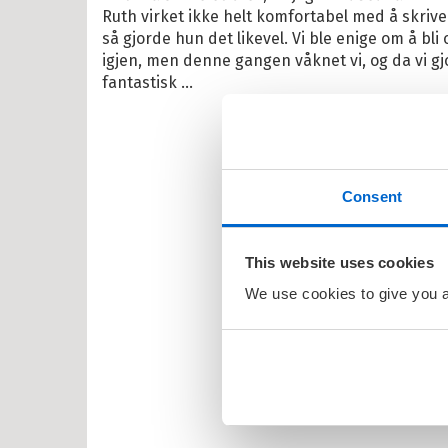
Ruth virket ikke helt komfortabel med å skrive 
itrollet
så gjorde hun det likevel. Vi ble enige om å bli o
en
igjen, men denne gangen våknet vi, og da vi gjo
fantastisk ...
larna
ten og Petra
rt Åberg
Consent
ein Sabeltann
nnmann Sam
This website uses cookies
bjørn Egner
We use cookies to give you a 
id Lindgren
ma Mø
nehagevenner
ten