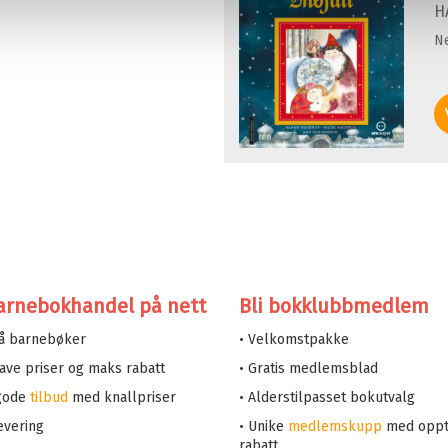
H
N
arnebokhandel på nett
Bli bokklubbmedlem
på barnebøker
• Velkomstpakke
 lave priser og maks rabatt
• Gratis medlemsblad
 gode
tilbud
med knallpriser
• Alderstilpasset bokutvalg
evering
• Unike
medlemskupp
med oppt
rabatt