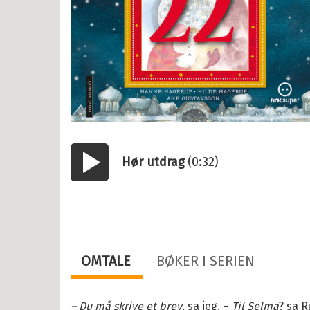
il Barnebøker
esanger
tyr
r, vitser og quiz
abøker
og Lær
Hør utdrag
(0:32)
ebøker
Start/pause
lle >
il Barnas favoritter
OMTALE
BØKER I SERIEN
kene Bruse
osbananas
– Du må skrive et brev
, sa jeg. –
Til Selma
? sa R