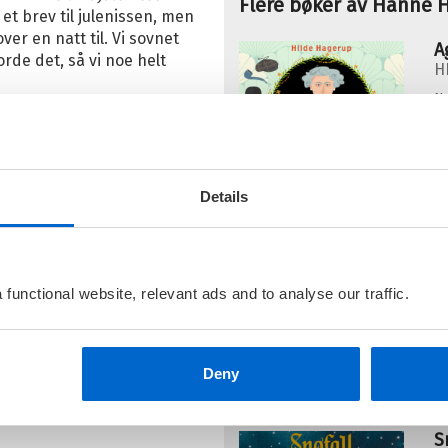
Flere bøker av Hanne 
et brev til julenissen, men
ver en natt til. Vi sovnet
A
rde det, så vi noe helt
H
N
Details
H
H
N
functional website, relevant ads and to analyse our traffic.
Deny
S