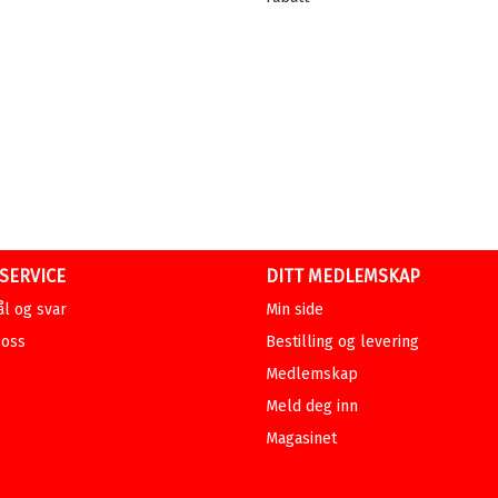
SERVICE
DITT MEDLEMSKAP
l og svar
Min side
 oss
Bestilling og levering
Medlemskap
Meld deg inn
Magasinet