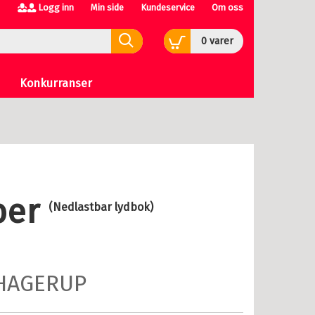
Logg inn
Min side
Kundeservice
Om oss
0
varer
Konkurranser
ber
(Nedlastbar lydbok)
 HAGERUP