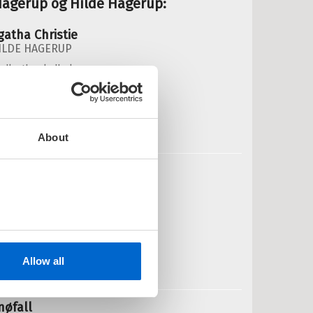
Hagerup og Hilde Hagerup:
gatha Christie
ILDE HAGERUP
edlastbar lydbok
Pris
399,–
Kjøp
About
va vil folk si
ILDE HAGERUP
OG
IRAM HAQ
edlastbar lydbok
Pris
249,–
Kjøp
Allow all
nøfall