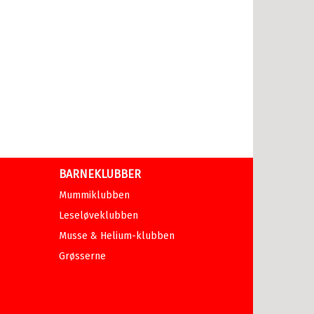
BARNEKLUBBER
Mummiklubben
Leseløveklubben
Musse & Helium-klubben
Grøsserne