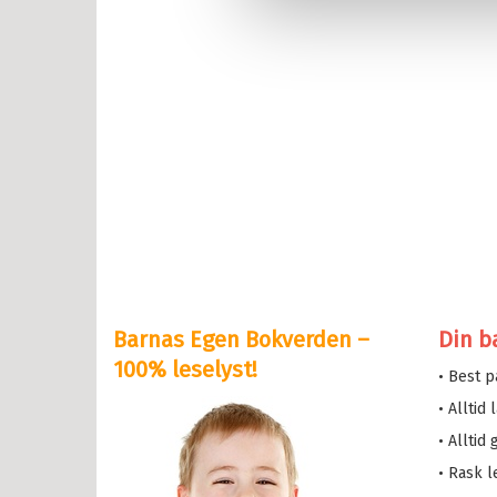
erheksa
en og Katten
lle >
il Bokserier
e og Helium
eskolen
y Potter
Barnas Egen Bokverden –
Din b
serne
100% leselyst!
• Best 
løve
• Alltid
etten
• Alltid
a i trehuset
• Rask l