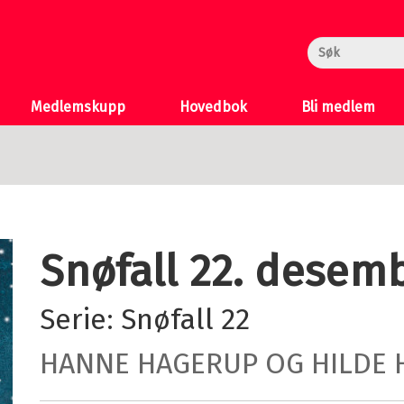
rheksa
n og Katten
 >
Medlemskupp
Hovedbok
Bli medlem
Snøfall 22. desem
Serie:
Snøfall
22
HANNE HAGERUP
OG
HILDE