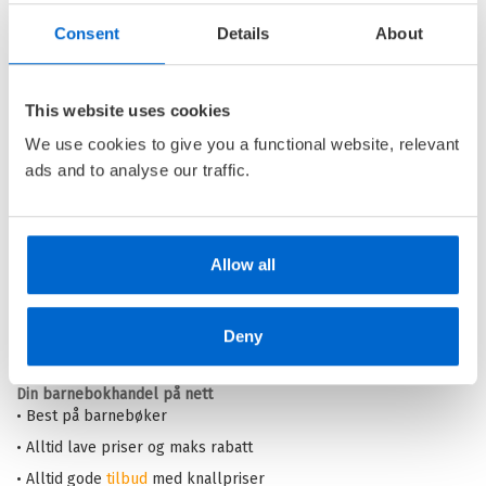
Consent
Details
About
Magiske Mummidalen
This website uses cookies
MOOMINVALLEY /
TOVE
JANSSON
OG
AMANDA LI
We use cookies to give you a functional website, relevant
ads and to analyse our traffic.
Innbundet
Medlem
288,–
Kjøp
329,–
Ikke medlem
329,–
Allow all
Barnas Egen Bokverden – 100% leselyst!
Deny
Din barnebokhandel på nett
• Best på barnebøker
• Alltid lave priser og maks rabatt
• Alltid gode
tilbud
med knallpriser