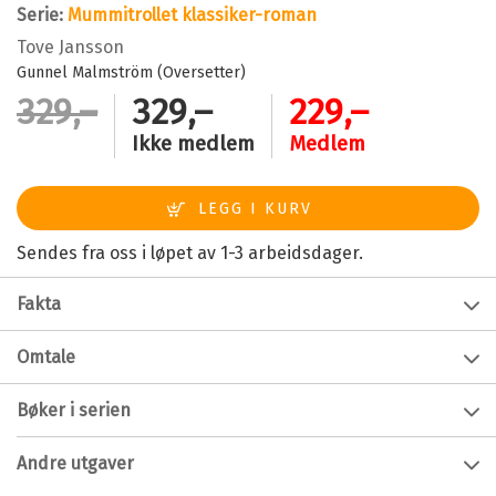
Serie:
Mummitrollet klassiker-roman
Tove Jansson
Gunnel Malmström (Oversetter)
329,–
329,–
229,–
Ikke medlem
Medlem
Sendes fra oss i løpet av 1-3 arbeidsdager.
Fakta
Forfatter:
Tove Jansson
Omtale
Alder:
10 - 100
Mummitrollet sover vinterdvale mellom november og
Bøker i serien
Innbinding:
Innbundet
april. Men plutselig en dag i januar våkner
Mummitrollet, og nå klarer han ikke å sovne igjen. Først
Utgivelsesår:
2022
Andre utgaver
kjenner han seg redd og ensom i det sovende huset,
Forlag:
Cappelen Damm
men etter hvert oppdager han en ny og kald